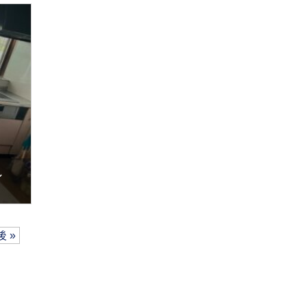
し
後 »