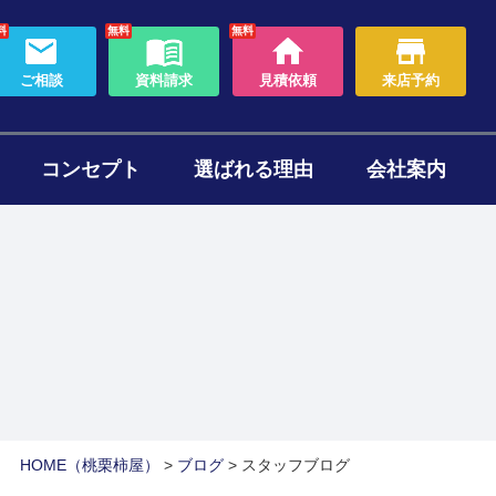
料
無料
無料
ご相談
資料請求
見積依頼
来店予約
コンセプト
選ばれる理由
会社案内
わり
ォームのタイミング
セット
ある質問
帯リノベーション
断熱リフォーム
HOME
（桃栗柿屋）
>
ブログ
>
スタッフブログ