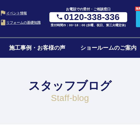
無
お電話での受付・ご相談窓口
イベント情報
0120-338-336
リフォームの基礎知識
受付時間/9：00~18：00 (水曜、祝日、第三火曜定休)
施工事例・お客様の声
ショールームのご案内
・LDK
お風呂・浴室
水ま
の進め方
ローンについて
リフ
ム
リフォーム
4点
スタッフブログ
ョンの費用
リフォームの流れ
よく
ォーム
1階・まるごとリノベ
二世
staff-blog
ォーム
減築・平屋リフォーム
窓・