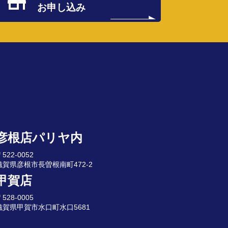
お申し込み
彦根店パリヤ内
522-0052
滋賀県彦根市長曽根南町472-2
甲賀店
528-0005
滋賀県甲賀市水口町水口5681