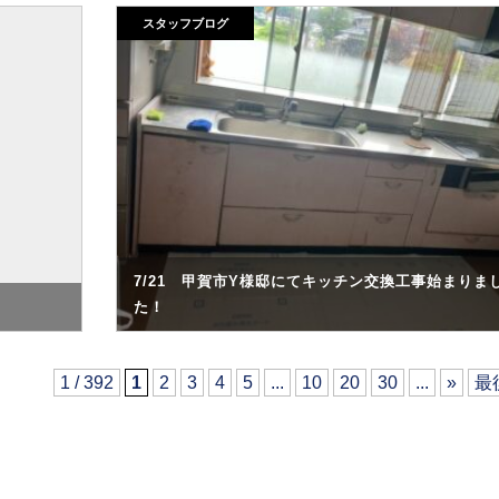
スタッフブログ
7/21 甲賀市Y様邸にてキッチン交換工事始まりま
た！
1 / 392
1
2
3
4
5
...
10
20
30
...
»
最