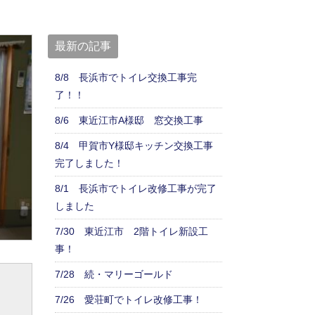
最新の記事
8/8 長浜市でトイレ交換工事完
了！！
8/6 東近江市A様邸 窓交換工事
8/4 甲賀市Y様邸キッチン交換工事
完了しました！
8/1 長浜市でトイレ改修工事が完了
しました
7/30 東近江市 2階トイレ新設工
事！
7/28 続・マリーゴールド
7/26 愛荘町でトイレ改修工事！