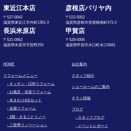
東近江本店
彦根店パリヤ内
〒527-0042
〒522-0052
滋賀県東近江市外町1381-3
滋賀県彦根市長曽根南町472-2
長浜米原店
甲賀店
〒521-0062
〒528-0005
滋賀県米原市宇賀野250
滋賀県甲賀市水口町水口5681
HOME
会社案内
リフォームメニュー
スタッフ紹介
キッチン・LDKリフォーム
ショールームのご案内
お風呂・浴室リフォーム
チラシ情報
水まわり4点セット
全面リフォーム
ブログ
1階・まるごとリノベ
スタッフブログ
二世帯リノベーション
イベントレポート