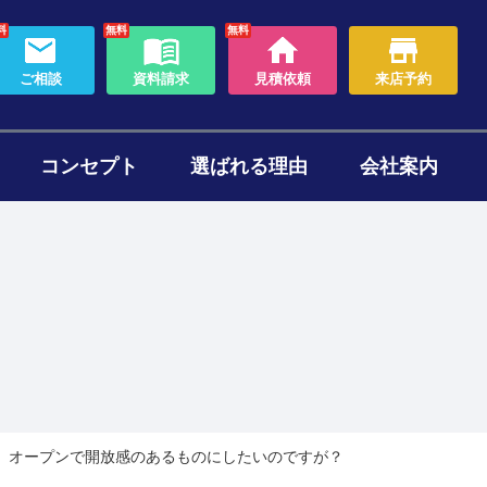
料
無料
無料
ご相談
資料請求
見積依頼
来店予約
コンセプト
選ばれる理由
会社案内
わり
ォームのタイミング
セット
ある質問
帯リノベーション
断熱リフォーム
。オープンで開放感のあるものにしたいのですが？