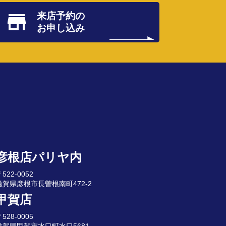
来店予約の
お申し込み
彦根店パリヤ内
522-0052
滋賀県彦根市長曽根南町472-2
甲賀店
528-0005
滋賀県甲賀市水口町水口5681