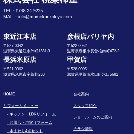
TEL：
0748-24-9225
MAIL：
info@momokurikakiya.com
東近江本店
彦根店パリヤ内
〒527-0042
〒522-0052
滋賀県東近江市外町1381-3
滋賀県彦根市長曽根南町472-2
長浜米原店
甲賀店
〒521-0062
〒528-0005
滋賀県米原市宇賀野250
滋賀県甲賀市水口町水口5681
HOME
会社案内
リフォームメニュー
スタッフ紹介
キッチン・LDKリフォーム
ショールームのご案内
お風呂・浴室リフォーム
チラシ情報
水まわり4点セット