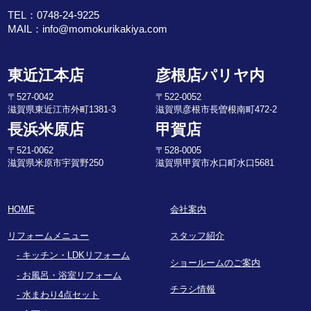
TEL：
0748-24-9225
MAIL：
info@momokurikakiya.com
東近江本店
彦根店パリヤ内
〒527-0042
〒522-0052
滋賀県東近江市外町1381-3
滋賀県彦根市長曽根南町472-2
長浜米原店
甲賀店
〒521-0062
〒528-0005
滋賀県米原市宇賀野250
滋賀県甲賀市水口町水口5681
HOME
会社案内
リフォームメニュー
スタッフ紹介
キッチン・LDKリフォーム
ショールームのご案内
お風呂・浴室リフォーム
チラシ情報
水まわり4点セット