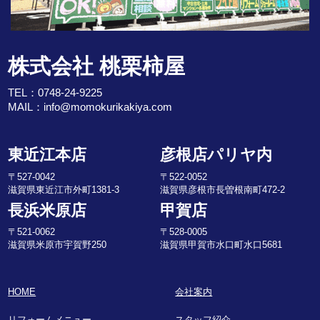
株式会社 桃栗柿屋
TEL：
0748-24-9225
MAIL：
info@momokurikakiya.com
東近江本店
彦根店パリヤ内
〒527-0042
〒522-0052
滋賀県東近江市外町1381-3
滋賀県彦根市長曽根南町472-2
長浜米原店
甲賀店
〒521-0062
〒528-0005
滋賀県米原市宇賀野250
滋賀県甲賀市水口町水口5681
HOME
会社案内
リフォームメニュー
スタッフ紹介