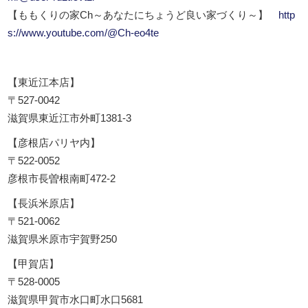
【ももくりの家Ch～あなたにちょうど良い家づくり～】
http
s://www.youtube.com/@Ch-eo4te
【東近江本店】
〒527-0042
滋賀県東近江市外町1381-3
【彦根店パリヤ内】
〒522-0052
彦根市長曽根南町472-2
【長浜米原店】
〒521-0062
滋賀県米原市宇賀野250
【甲賀店】
〒528-0005
滋賀県甲賀市水口町水口5681