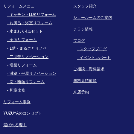
リフォームメニュー
スタッフ紹介
キッチン・LDKリフォーム
ショールームのご案内
お風呂・浴室リフォーム
チラシ情報
水まわり4点セット
全面リフォーム
ブログ
1階・まるごとリノベ
スタッフブログ
二世帯リノベーション
イベントレポート
増築リフォーム
ご相談・資料請求
減築・平屋リノベーション
無料見積依頼
窓・断熱リフォーム
和室改修
来店予約
リフォーム事例
YUZUYAのコンセプト
選ばれる理由