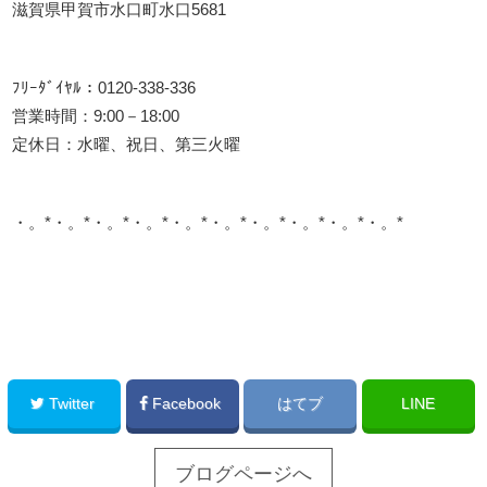
滋賀県甲賀市水口町水口5681
ﾌﾘｰﾀﾞｲﾔﾙ：0120-338-336
営業時間：9:00－18:00
定休日：水曜、祝日、第三火曜
・。*・。*・。*・。*・。*・。*・。*・。*・。*・。*
このサイトを広める
Twitter
Facebook
はてブ
LINE
ブログページへ