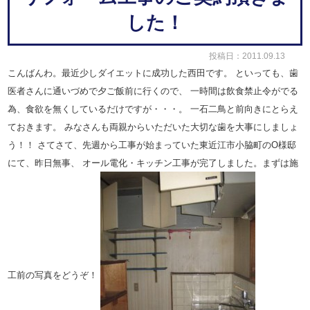
した！
投稿日：2011.09.13
こんばんわ。最近少しダイエットに成功した西田です。 といっても、歯
医者さんに通いづめで夕ご飯前に行くので、
一時間は飲食禁止令がでる
為、食欲を無くしているだけですが・・・。
一石二鳥と前向きにとらえ
ておきます。
みなさんも両親からいただいた大切な歯を大事にしましょ
う！！
さてさて、先週から工事が始まっていた東近江市小脇町のO様邸
にて、昨日無事、
オール電化・キッチン工事が完了しました。まずは施
工前の写真をどうぞ！