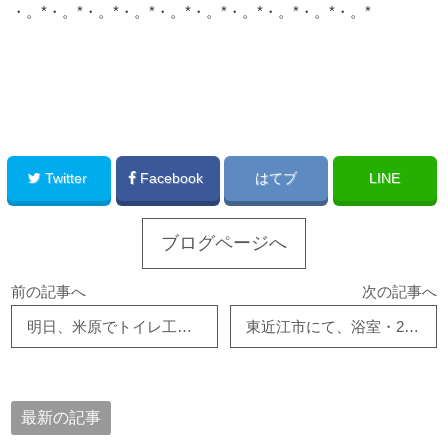
・。*・。*・。*・。*・。*・。*・。*・。*・。*・。*
このサイトを広める
Twitter
Facebook
はてブ
LINE
ブログページへ
前の記事へ
次の記事へ
明日、米原でトイレ工事、着工させて頂きます。彦根市でキッチン、屋根工事、完工させて頂きました！
東近江市にて、浴室・2階間取り造作工事、樋交換工事などなどご依頼いただきました！
最新の記事