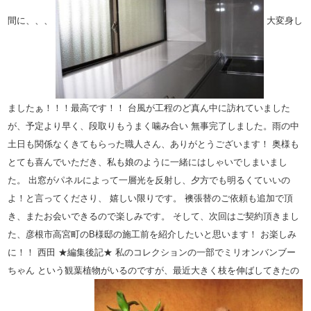
間に、、、
大変身し
ましたぁ！！！最高です！！ 台風が工程のど真ん中に訪れていました
が、予定より早く、段取りもうまく噛み合い 無事完了しました。雨の中
土日も関係なくきてもらった職人さん、ありがとうございます！
奥様も
とても喜んでいただき、私も娘のように一緒にはしゃいでしまいまし
た。 出窓がパネルによって一層光を反射し、夕方でも明るくていいの
よ！と言ってくださり、 嬉しい限りです。 襖張替のご依頼も追加で頂
き、またお会いできるので楽しみです。
そして、次回はご契約頂きまし
た、彦根市高宮町のB様邸の施工前を紹介したいと思います！ お楽しみ
に！！ 西田
★編集後記★ 私のコレクションの一部でミリオンバンブー
ちゃん という観葉植物がいるのですが、最近大きく枝を伸ばしてきたの