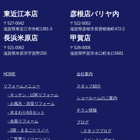
東近江本店
彦根店パリヤ内
〒527-0042
〒522-0052
滋賀県東近江市外町1381-3
滋賀県彦根市長曽根南町472-2
長浜米原店
甲賀店
〒521-0062
〒528-0005
滋賀県米原市宇賀野250
滋賀県甲賀市水口町水口5681
HOME
会社案内
リフォームメニュー
スタッフ紹介
キッチン・LDKリフォーム
ショールームのご案内
お風呂・浴室リフォーム
チラシ情報
水まわり4点セット
全面リフォーム
ブログ
1階・まるごとリノベ
スタッフブログ
二世帯リノベーション
イベントレポート