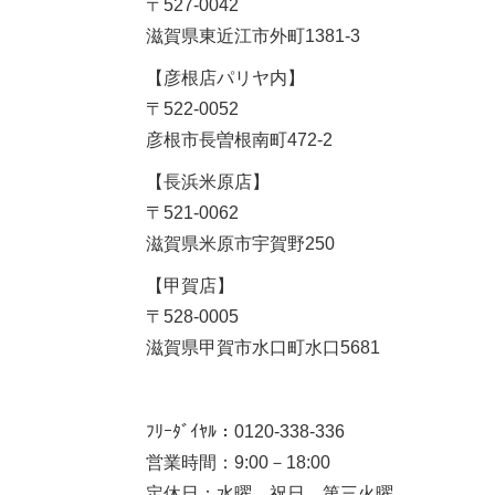
〒527-0042
滋賀県東近江市外町1381-3
【彦根店パリヤ内】
〒522-0052
彦根市長曽根南町472-2
【長浜米原店】
〒521-0062
滋賀県米原市宇賀野250
【甲賀店】
〒528-0005
滋賀県甲賀市水口町水口5681
ﾌﾘｰﾀﾞｲﾔﾙ：0120-338-336
営業時間：9:00－18:00
定休日：水曜、祝日、第三火曜