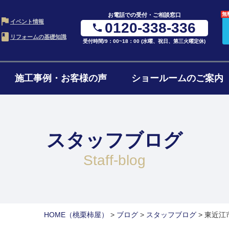
無
お電話での受付・ご相談窓口
イベント情報
0120-338-336
リフォームの基礎知識
受付時間/9：00~18：00 (水曜、祝日、第三火曜定休)
施工事例・お客様の声
ショールームのご案内
・LDK
お風呂・浴室
水ま
の進め方
ローンについて
リフ
ム
リフォーム
4点
スタッフブログ
ョンの費用
リフォームの流れ
よく
ォーム
1階・まるごとリノベ
二世
staff-blog
ォーム
減築・平屋リフォーム
窓・
HOME
（桃栗柿屋）
>
ブログ
>
スタッフブログ
>
東近江