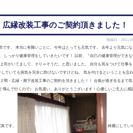
・広縁改装工事のご契約頂きました！
投稿日：2011.09
田です。
本当に有難いことに、今年はとっても元気です。
去年より元気にな
、しっかり健康管理をしていきたいです！
以前、『自己の健康管理ができな
上司がいてまして、そりゃそうだ。と思いました。
自分も気をつけて仕事を
りしていても病気を完全に防げないですけどね。 気を付けるということを忘
２間・広縁・廊下改装工事のご契約を頂きました！！
台風が過ぎ去るまで気
ぐ飛んで行くので） お気遣い、ありがとうございます！心優しいご主人に感
写真です。
綺麗にしてい