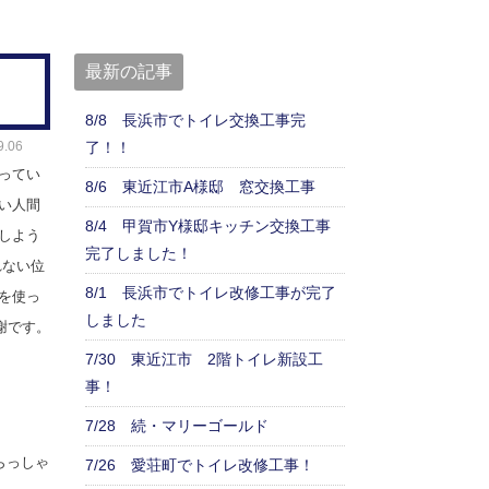
最新の記事
8/8 長浜市でトイレ交換工事完
了！！
.06
ってい
8/6 東近江市A様邸 窓交換工事
い人間
8/4 甲賀市Y様邸キッチン交換工事
しよう
完了しました！
れない位
8/1 長浜市でトイレ改修工事が完了
を使っ
しました
謝です。
7/30 東近江市 2階トイレ新設工
事！
7/28 続・マリーゴールド
らっしゃ
7/26 愛荘町でトイレ改修工事！