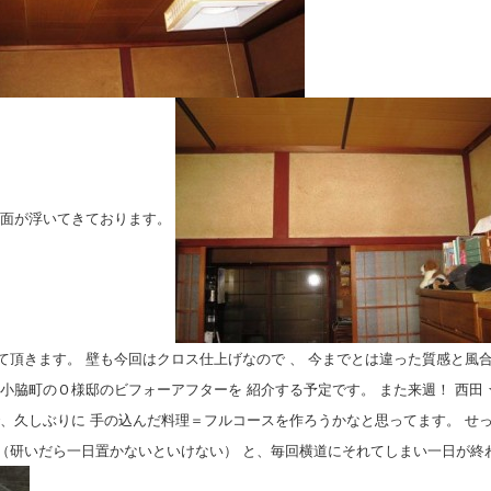
表面が浮いてきております。
て頂きます。
壁も今回はクロス仕上げなので 、 今までとは違った質感と風
小脇町のＯ様邸のビフォーアフターを
紹介する予定です。
また来週！
西田
で、久しぶりに
手の込んだ料理＝フルコースを作ろうかなと思ってます。
せ
（研いだら一日置かないといけない） と、毎回横道にそれてしまい一日が終