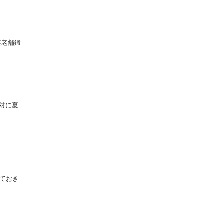
某老舗鍛
対に夏
ておき