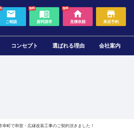
料
無料
無料
ご相談
資料請求
見積依頼
来店予約
コンセプト
選ばれる理由
会社案内
わり
ォームのタイミング
セット
ある質問
帯リノベーション
断熱リフォーム
市幸町で和室・広縁改装工事のご契約頂きました！