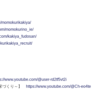
m/momokurikakiya/
com/momokurino_ie/
.com/kakiya_fudosan/
urikakiya_recruit/
ps://www.youtube.com/@user-rd2tf5vt2i
い家づくり～】
https://www.youtube.com/@Ch-eo4te