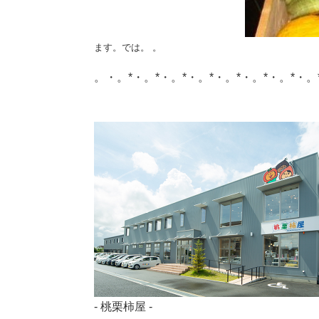
ます。では。
。
。・。*・。*・。*・。*・。*・。*・。*・。
- 桃栗柿屋 -