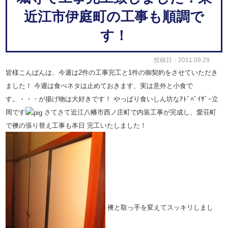
近江市伊庭町の工事も順調で
す！
投稿日：2011.09.29
皆様こんばんは、今週は2件の工事完工と1件の御契約をさせていただき
ました！
今週は食べネタは止めておきます、実は意外と小食で
す。・・・が揚げ物は大好きです！
やっぱり食いしん坊なｱﾄﾞﾊﾞｲｻﾞｰ立
岡です
さてさて近江八幡市西ノ庄町で内装工事が完成し、愛荘町
で襖の張り替え工事も本日
完工いたしました！
襖と取っ手を変えてスッキリしまし