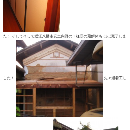
た！
そしてそして近江八幡市安土内野のＴ様邸の蔵解体も
ほぼ完了しま
した！
先々週着工し