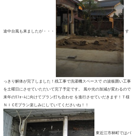
途中台風も来ましたが・・・
す
っきり解体が完了しました！残工事で洗濯機スペースで
の波板囲い工事
を土曜日にさせていただいて完了予定です。
風や光の加減が変わるので
来年のﾘﾌｫｰﾑに向けてプラン打ち合わせ
を進行させていだきます！Ｔ様
ＮＩＣEプラン楽しみにしていてくださいね！！
東近江市林町ではバ