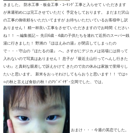
きました。
防水工事・板金工事・ｺｰｷﾝｸﾞ工事と入らせて
いただきます
が来週初めには完工させていただく
予定をしております。
まだまだ沢山
の工事の御依頼をいただいてますが
お待ちいただいているお客様申し訳
ありません！
精一杯良い工事をさせていただきますのでお時間
ください
ね！！
～編集後記～
先日6歳・4歳の子供たちを連れて近所のスーパー銭
湯に行きました！
野洲の『ほほえみの湯』が閉店してしまったの
で・・・守山の『ほたるの湯』
へ。さすがにデジカメは浴場には持って
入れないので写真はありません！
息子が『最近土山行ってへんし行きた
いわ』と真剣な眼差しで訴えかけて
きたので次の休みは家族で里帰りし
たいと思います。
新米をおっそわけしてもらおうと思います！！
では○
○の秋と言えば食欲の秋！のｱﾄﾞﾊﾞｲｻﾞｰ立岡でした、では。
おまけ・・・今週の英恋でした。