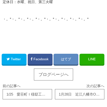
定休日：水曜、祝日、第三火曜
・。*・。*・。*・。*・。*・。*・。*・。*・。*・。*
このサイトを広める
Twitter
Facebook
はてブ
LINE
ブログページへ
前の記事へ
次の記事へ
1/25 愛荘町Ｉ様邸工事が順調です！
1月28日 近江八幡市O様邸で天井工事が完了しました！！