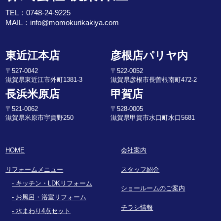
TEL：
0748-24-9225
MAIL：
info@momokurikakiya.com
東近江本店
彦根店パリヤ内
〒527-0042
〒522-0052
滋賀県東近江市外町1381-3
滋賀県彦根市長曽根南町472-2
長浜米原店
甲賀店
〒521-0062
〒528-0005
滋賀県米原市宇賀野250
滋賀県甲賀市水口町水口5681
HOME
会社案内
リフォームメニュー
スタッフ紹介
キッチン・LDKリフォーム
ショールームのご案内
お風呂・浴室リフォーム
チラシ情報
水まわり4点セット