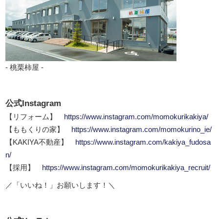
- 桃栗柿屋 -
公式Instagram
【リフォーム】
https://www.instagram.com/momokurikakiya/
【ももくりの家】
https://www.instagram.com/momokurino_ie/
【KAKIYA不動産】
https://www.instagram.com/kakiya_fudosa
n/
【採用】
https://www.instagram.com/momokurikakiya_recruit/
／「いいね！」お願いします！＼