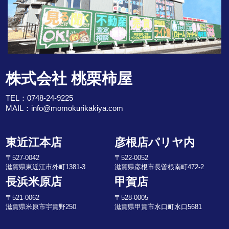
株式会社 桃栗柿屋
TEL：
0748-24-9225
MAIL：
info@momokurikakiya.com
東近江本店
彦根店パリヤ内
〒527-0042
〒522-0052
滋賀県東近江市外町1381-3
滋賀県彦根市長曽根南町472-2
長浜米原店
甲賀店
〒521-0062
〒528-0005
滋賀県米原市宇賀野250
滋賀県甲賀市水口町水口5681