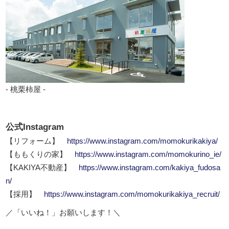
- 桃栗柿屋 -
公式Instagram
【リフォーム】
https://www.instagram.com/momokurikakiya/
【ももくりの家】
https://www.instagram.com/momokurino_ie/
【KAKIYA不動産】
https://www.instagram.com/kakiya_fudosa
n/
【採用】
https://www.instagram.com/momokurikakiya_recruit/
／「いいね！」お願いします！＼