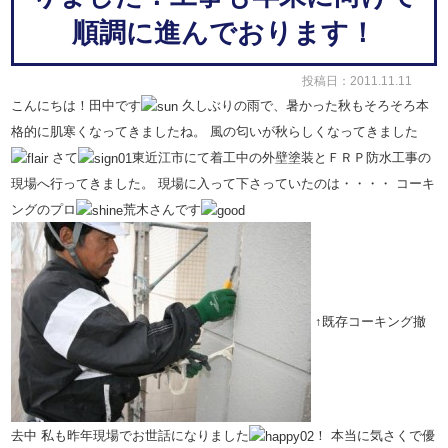
順調に進んでおります！
投稿日：2011.11.11
こんにちは！田中です
久しぶりの雨で、暑かった秋もそろそろ本
格的に肌寒くなってきましたね。
風の匂いが秋らしくなってきました
さて
東近江市にて着工中の外壁塗装とＦＲＰ防水工事の
現場へ行ってきました。
現場に入って下さっていたのは・・・・
コーキ
ングのプロ
荒木さんです
↑既存コーキング撤
去中
私も昨年現場でお世話になりました
！
本当に気さくで優