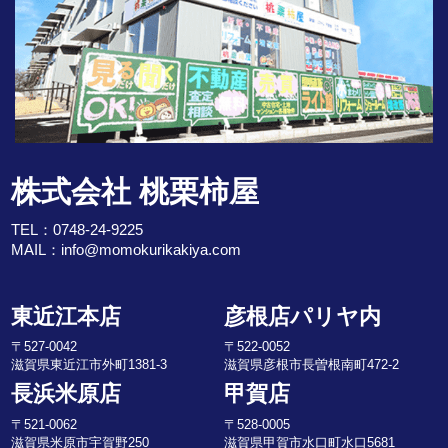
株式会社 桃栗柿屋
TEL：
0748-24-9225
MAIL：
info@momokurikakiya.com
東近江本店
彦根店パリヤ内
〒527-0042
〒522-0052
滋賀県東近江市外町1381-3
滋賀県彦根市長曽根南町472-2
長浜米原店
甲賀店
〒521-0062
〒528-0005
滋賀県米原市宇賀野250
滋賀県甲賀市水口町水口5681