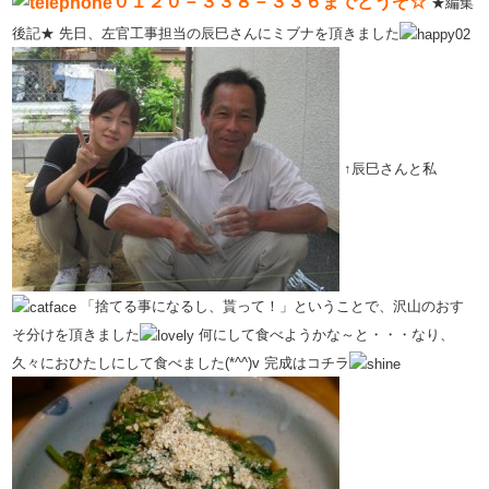
０１２０－３３８－３３６までどうぞ☆
★編集
後記★
先日、左官工事担当の辰巳さんにミブナを頂きました
↑辰巳さんと私
「捨てる事になるし、貰って！」ということで、沢山のおす
そ分けを頂きました
何にして食べようかな～と・・・なり、
久々におひたしにして食べました(*^^)v
完成はコチラ