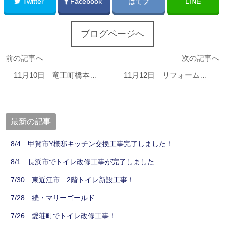
Twitter
Facebook
はてブ
LINE
ブログページへ
前の記事へ
次の記事へ
11月10日 竜王町橋本で2階ﾄｲﾚ新設工事・東近江市幸町で外装ﾘﾌｫｰﾑ工事進行中です！
11月12日 リフォーム会社の社長です
最新の記事
8/4 甲賀市Y様邸キッチン交換工事完了しました！
8/1 長浜市でトイレ改修工事が完了しました
7/30 東近江市 2階トイレ新設工事！
7/28 続・マリーゴールド
7/26 愛荘町でトイレ改修工事！