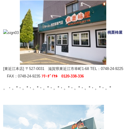
桃栗柿屋
[東近江本店] 〒527‐0031 滋賀県東近江市幸町1‐68 TEL：0748‐24‐9225
FAX：0748‐24‐9235
ﾌﾘｰﾀﾞｲﾔﾙ 0120-338-336
。・。*・。*・。*・。*・。*・。*・。*・。*・。*・。*