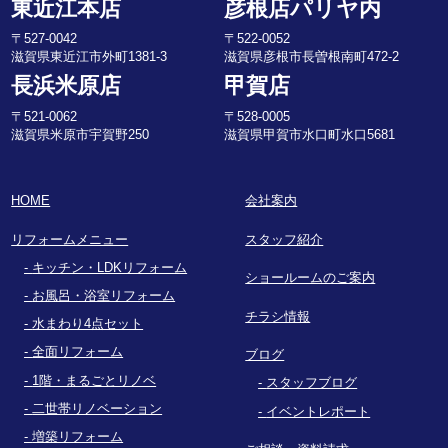
東近江本店
彦根店パリヤ内
〒527-0042
〒522-0052
滋賀県東近江市外町1381-3
滋賀県彦根市長曽根南町472-2
長浜米原店
甲賀店
〒521-0062
〒528-0005
滋賀県米原市宇賀野250
滋賀県甲賀市水口町水口5681
HOME
会社案内
リフォームメニュー
スタッフ紹介
キッチン・LDKリフォーム
ショールームのご案内
お風呂・浴室リフォーム
チラシ情報
水まわり4点セット
全面リフォーム
ブログ
1階・まるごとリノベ
スタッフブログ
二世帯リノベーション
イベントレポート
増築リフォーム