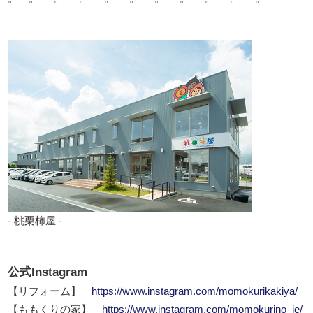
- 桃栗柿屋 -
公式Instagram
【リフォーム】
https://www.instagram.com/momokurikakiya/
【ももくりの家】
https://www.instagram.com/momokurino_ie/