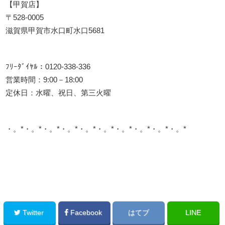
【甲賀店】
〒528-0005
滋賀県甲賀市水口町水口5681
ﾌﾘｰﾀﾞｲﾔﾙ：0120-338-336
営業時間：9:00－18:00
定休日：水曜、祝日、第三火曜
・。*・。*・。*・。*・。*・。*・。*・。*・。*・。*
このサイトを広める
Twitter
Facebook
はてブ
LINE