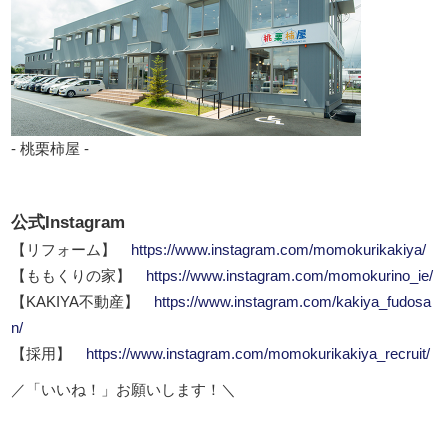
- 桃栗柿屋 -
公式Instagram
【リフォーム】
https://www.instagram.com/momokurikakiya/
【ももくりの家】
https://www.instagram.com/momokurino_ie/
【KAKIYA不動産】
https://www.instagram.com/kakiya_fudosa
n/
【採用】
https://www.instagram.com/momokurikakiya_recruit/
／「いいね！」お願いします！＼