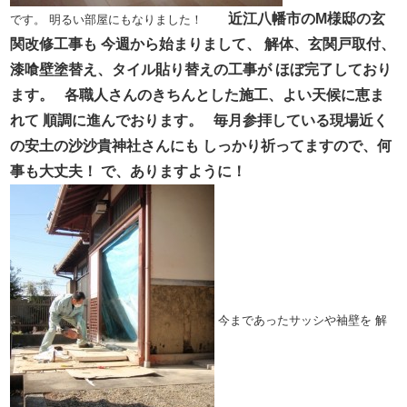
近江八幡市のM様邸の玄
です。
明るい部屋にもなりました！
関改修工事も
今週から始まりまして、
解体、玄関戸取付、
漆喰壁塗替え、タイル貼り替えの工事が
ほぼ完了しており
ます。
各職人さんのきちんとした施工、よい天候に恵ま
れて
順調に進んでおります。
毎月参拝している現場近く
の安土の
沙沙貴神社
さんにも
しっかり祈ってますので、何
事も大丈夫！
で、ありますように！
今まであったサッシや袖壁を
解