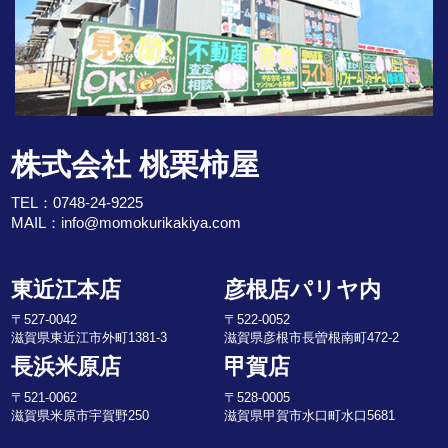
株式会社 桃栗柿屋
TEL：
0748-24-9225
MAIL：
info@momokurikakiya.com
東近江本店
彦根店パリヤ内
〒527-0042
〒522-0052
滋賀県東近江市外町1381-3
滋賀県彦根市長曽根南町472-2
長浜米原店
甲賀店
〒521-0062
〒528-0005
滋賀県米原市宇賀野250
滋賀県甲賀市水口町水口5681