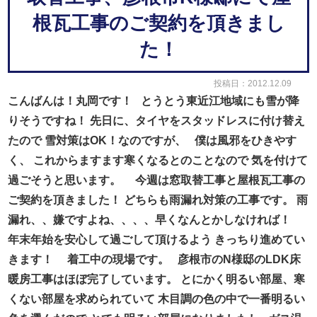
根瓦工事のご契約を頂きまし
た！
投稿日：2012.12.09
こんばんは！丸岡です！
とうとう東近江地域にも雪が降
りそうですね！
先日に、タイヤをスタッドレスに付け替え
たので
雪対策はOK！なのですが、
僕は風邪をひきやす
く、
これからますます寒くなるとのことなので
気を付けて
過ごそうと思います。
今週は窓取替工事と屋根瓦工事の
ご契約を頂きました！
どちらも雨漏れ対策の工事です。
雨
漏れ、、嫌ですよね、、、、早くなんとかしなければ！
年末年始を安心して過ごして頂けるよう
きっちり進めてい
きます！
着工中の現場です。
彦根市のN様邸のLDK床
暖房工事はほぼ完了しています。
とにかく明るい部屋、寒
くない部屋を求められていて
木目調の色の中で一番明るい