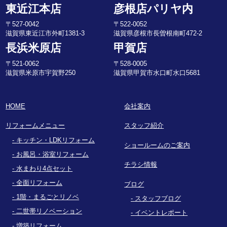
東近江本店
彦根店パリヤ内
〒527-0042
〒522-0052
滋賀県東近江市外町1381-3
滋賀県彦根市長曽根南町472-2
長浜米原店
甲賀店
〒521-0062
〒528-0005
滋賀県米原市宇賀野250
滋賀県甲賀市水口町水口5681
HOME
会社案内
リフォームメニュー
スタッフ紹介
キッチン・LDKリフォーム
ショールームのご案内
お風呂・浴室リフォーム
チラシ情報
水まわり4点セット
全面リフォーム
ブログ
1階・まるごとリノベ
スタッフブログ
二世帯リノベーション
イベントレポート
増築リフォーム