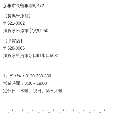
彦根市長曽根南町472-2
【長浜米原店】
〒521-0062
滋賀県米原市宇賀野250
【甲賀店】
〒528-0005
滋賀県甲賀市水口町水口5681
ﾌﾘｰﾀﾞｲﾔﾙ：0120-338-336
営業時間：9:00－18:00
定休日：水曜、祝日、第三火曜
・。*・。*・。*・。*・。*・。*・。*・。*・。*・。*