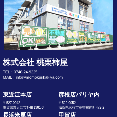
株式会社 桃栗柿屋
TEL：
0748-24-9225
MAIL：
info@momokurikakiya.com
東近江本店
彦根店パリヤ内
〒527-0042
〒522-0052
滋賀県東近江市外町1381-3
滋賀県彦根市長曽根南町472-2
長浜米原店
甲賀店