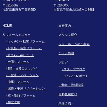
〒521-0062
〒528-0005
滋賀県米原市宇賀野250
滋賀県甲賀市水口町水口5681
HOME
会社案内
リフォームメニュー
スタッフ紹介
キッチン・LDKリフォーム
ショールームのご案内
お風呂・浴室リフォーム
チラシ情報
水まわり4点セット
全面リフォーム
ブログ
1階・まるごとリノベ
スタッフブログ
二世帯リノベーション
イベントレポート
増築リフォーム
ご相談・資料請求
減築・平屋リノベーション
無料見積依頼
窓・断熱リフォーム
和室改修
来店予約