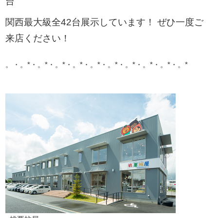
台
関西最大級全42台展示しています！ ぜひ一度ご
来店ください！
。・。*・。*・。*・。*・。*・。*・。*・。*・。*・。*