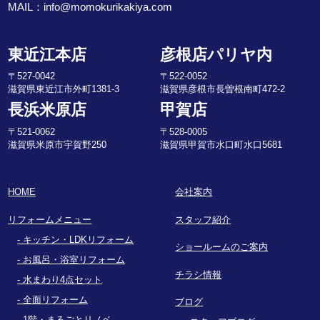
MAIL：
info@momokurikakiya.com
東近江本店
彦根店パリヤ内
〒527-0042
〒522-0052
滋賀県東近江市外町1381-3
滋賀県彦根市長曽根南町472-2
長浜米原店
甲賀店
〒521-0062
〒528-0005
滋賀県米原市宇賀野250
滋賀県甲賀市水口町水口5681
HOME
会社案内
リフォームメニュー
スタッフ紹介
キッチン・LDKリフォーム
ショールームのご案内
お風呂・浴室リフォーム
チラシ情報
水まわり4点セット
全面リフォーム
ブログ
1階・まるごとリノベ