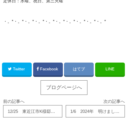
定休日：水曜、祝日、第三火曜
・。*・。*・。*・。*・。*・。*・。*・。*・。*・。*
このサイトを広める
Twitter
Facebook
はてブ
LINE
ブログページへ
前の記事へ
次の記事へ
12/25 東近江市K様邸浴室リフォーム完成しました！
1/6 2024年 明けましておめでとうございます！！