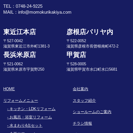
TEL：
0748-24-9225
MAIL：
info@momokurikakiya.com
東近江本店
彦根店パリヤ内
〒527-0042
〒522-0052
滋賀県東近江市外町1381-3
滋賀県彦根市長曽根南町472-2
長浜米原店
甲賀店
〒521-0062
〒528-0005
滋賀県米原市宇賀野250
滋賀県甲賀市水口町水口5681
HOME
会社案内
リフォームメニュー
スタッフ紹介
キッチン・LDKリフォーム
ショールームのご案内
お風呂・浴室リフォーム
チラシ情報
水まわり4点セット