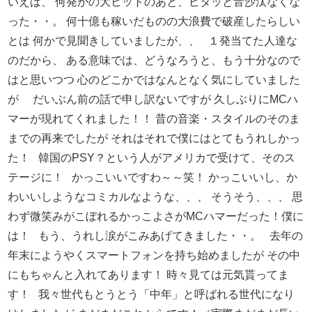
いえば、
何発かの大ヒットのあと、ピタッと音沙汰なくな
った・・。
何十億も稼いだものの大浪費で破産したらしい
とは
何かで見聞きしていましたが、、
１発当てた人達な
のだから、
ある意味では、どうなろうと、もう十分なので
はと思いつつ
心のどこかではなんとなく気にしていました
が
だいぶん前の話で申し訳ないですが
久しぶりにMCハ
マーが現れてくれました！！
昔の音楽・スタイルのそのま
までの再来でしたが
それはそれで僕にはとてもうれしかっ
た！
韓国のPSY？という人がアメリカで受けて、そのス
テージに！
かっこいいですわ～～笑！
かっこいいし、か
わいいしようなコミカルなような、、、
そうそう、、、
思
わず微笑みがこぼれるかっこよさがMCハマーだった！僕に
は！
もう、うれし涙がこみあげてきました・・。
去年の
年末にようやくスマートフォンを持ち始めましたが
その中
にもちゃんと入れてあります！
時々見ては元気貰ってま
す！
我々世代もとうとう「中年」と呼ばれる世代になり