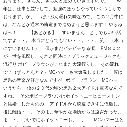
おります。
きちん、きちんと進めていきますので。
今
年は、仕事と並行して、勉強のほうもやっていくつもりで
おります、が、、
だいぶん遅れ気味なので、
この２月中に
は、なんとか通常の軌道まで進めようと思います！
やらね
ばっ！
【あとがき】
すいません、どうでもいい話
ですよ・・。
本当にどうでもいい・・。・・。笑。
（本当
にすいません！）
僕がまだピチピチなる頃、
FM８０２
が一世を風靡し、それと同時に？ブラックミュージックも
流行り
ボビーブラウンがこれまた大流行りし、
その流れ
で？（ずっとあと？）MCハマーも大爆発しました。
僕は
黒系の音楽が好きなんですが
ボビーブラウン、MCハマー
いうたら、
僕の２０代の頃の黒系２大アイドル巨塔なんで
すね。
そのボビーブラウンはホイットニーヒューストン
と結婚！したものの、
アイドルから脱皮できずに低迷し、
後に離婚・・。
そのまま華やかな場所からは遠ざかったま
ま・・。
ついでにホイットニーも、、、、
MCハマーはと