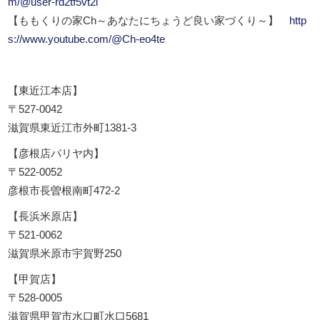
m/@user-rd2tf5vt2i
【ももくりの家Ch～あなたにちょうど良い家づくり～】
http
s://www.youtube.com/@Ch-eo4te
【東近江本店】
〒527-0042
滋賀県東近江市外町1381-3
【彦根店パリヤ内】
〒522-0052
彦根市長曽根南町472-2
【長浜米原店】
〒521-0062
滋賀県米原市宇賀野250
【甲賀店】
〒528-0005
滋賀県甲賀市水口町水口5681