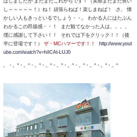
はしましたが
まだまだこれからです！（実際まだまだ長い
し～～～～～！）
ね！
頑張らねば！楽しまねば！
さ、
懐
かしい人もきっといるでしょう・・。
わかる人にはたぶん
わかるこの昂揚感・・！
まだ観てなかった人は、、、、
僕に感謝して下さい！！
それでは下をクリック！！（後
半に登場です！）
ザ・MCハマーです！！
http://www.yout
ube.com/watch?v=hilCAt-LUJ0
。・。*・。*・。*・。*・。*・。*・。*・。*・。*・。*