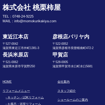
株式会社 桃栗柿屋
TEL：
0748-24-9225
MAIL：
info@momokurikakiya.com
東近江本店
彦根店パリヤ内
〒527-0042
〒522-0052
滋賀県東近江市外町1381-3
滋賀県彦根市長曽根南町472-2
長浜米原店
甲賀店
〒521-0062
〒528-0005
滋賀県米原市宇賀野250
滋賀県甲賀市水口町水口5681
HOME
会社案内
リフォームメニュー
スタッフ紹介
キッチン・LDKリフォーム
ショールームのご案内
お風呂・浴室リフォーム