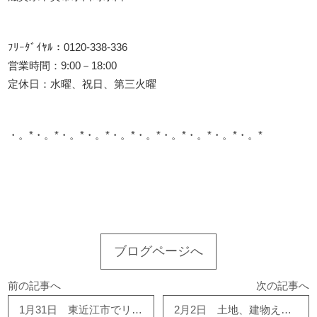
ﾌﾘｰﾀﾞｲﾔﾙ：0120-338-336
営業時間：9:00－18:00
定休日：水曜、祝日、第三火曜
・。*・。*・。*・。*・。*・。*・。*・。*・。*・。*
このサイトを広める
ブログページへ
前の記事へ
次の記事へ
1月31日 東近江市でリフォーム、新築、不動産
2月2日 土地、建物えらびは桃栗柿屋・ハウスドゥ！東近江店にて