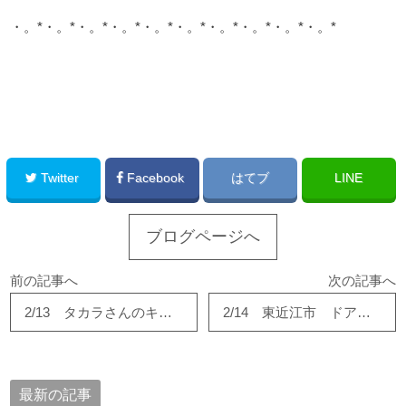
・。*・。*・。*・。*・。*・。*・。*・。*・。*・。*
このサイトを広める
Twitter
Facebook
はてブ
LINE
ブログページへ
前の記事へ
次の記事へ
2/13 タカラさんのキッチンパネル！
2/14 東近江市 ドアノブ交換工事完了！
最新の記事