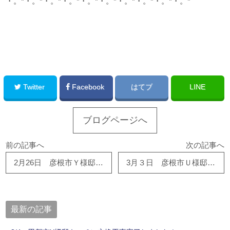
・。*・。*・。*・。*・。*・。*・。*・。*・。*・。*
このサイトを広める
Twitter
Facebook
はてブ
LINE
ブログページへ
前の記事へ
次の記事へ
2月26日 彦根市Ｙ様邸にて水廻り・内装工事をご依頼いただきました。有難う御座います！
3月３日 彦根市Ｕ様邸にて全面リフォーム工事をご依頼いただきました。有難う御座います！！
最新の記事