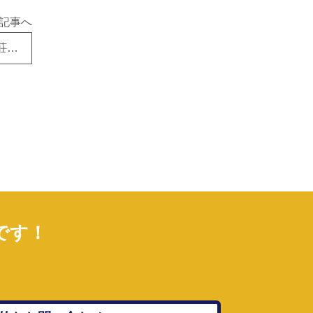
記事へ
10月26日 台風をかわしながら東近江市、愛荘町、多賀町でリフォーム工事が進行中です！
です！