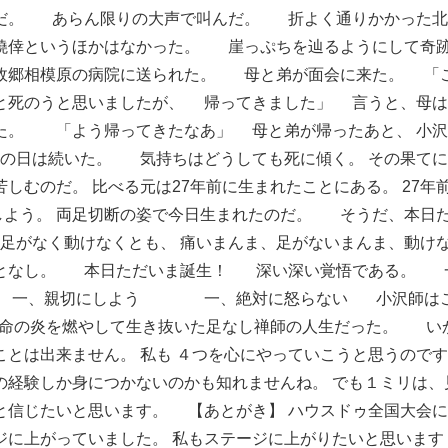
だ。
あらん限りの大声で叫んだ。
折よく通りかかった北
僥倖というほかはなかった。
崖っぷちを辿るようにして奇
故郷相模原の病院に送られた。
母と弟が面会に来た。
「
死のうと思いましたが、
帰ってきました」
言うと、母は
た。
「よう帰ってきたなあ」
母と弟が帰ったあと、
小沢
の日は続いた。
気持ちはどうしても死に傾く。
その果てに
苦しむのだ。
比べる元は27年前に生まれたことにある。
27年
しよう。
両足切断の姿で今日生まれたのだ。
そうだ、本日
足がなく動けなくとも、
痛いまんま、足がないまんま、動け
となし。
本日ただいま誕生！
深い深い覚悟である。
一、親切にしよう
一、絶対に怒らない
小沢師は
命の炎を燃やして生き抜いた足なし禅師の人生だった。
い
ことは出来ません。
私も
４つを心にやっていこうと思うのです
の経験しか身につかないのかも知れませんね。
でも１ミリは、
と信じたいと思います。
【あとがき】
ハウスドゥ全国大会に
ジに上がっていました。
私もステージに上がりたいと思います