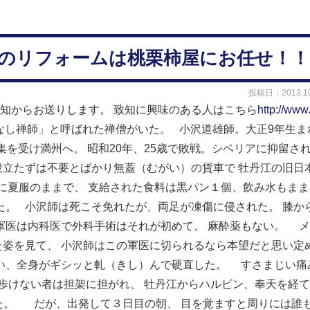
市でのリフォームは桃栗柿屋にお任せ！！
投稿日：2013.10
知からお送りします。
致知に興味のある人はこちら
http://www
なし禅師」と呼ばれた禅僧がいた。
小沢道雄師。大正9年生ま
召集を受け満州へ。
昭和20年、25歳で敗戦。シベリアに抑留さ
役立たずは不要とばかり無蓋（むがい）の貨車で
牡丹江の旧日
寒に夏服のままで、
支給された食料は黒パン１個、飲み水もまま
た。
小沢師は死こそ免れたが、両足が凍傷に侵された。
膝か
軍医は内科医で外科手術はそれが初めて。
麻酔薬もない。
メ
た姿を見て、
小沢師はこの軍医に切られるなら本望だと思い定
い、全身がギシッと軋（きし）んで硬直した。
すさまじい痛
歩けない者は担架に担がれ、
牡丹江からハルビン、奉天を経て
た。
だが、出発して３日目の朝、
目を覚ますと周りには誰