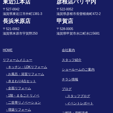
東近江本店
彦根店パリヤ内
〒527-0042
〒522-0052
滋賀県東近江市外町1381-3
滋賀県彦根市長曽根南町472-2
長浜米原店
甲賀店
〒521-0062
〒528-0005
滋賀県米原市宇賀野250
滋賀県甲賀市水口町水口5681
HOME
会社案内
リフォームメニュー
スタッフ紹介
キッチン・LDKリフォーム
ショールームのご案内
お風呂・浴室リフォーム
チラシ情報
水まわり4点セット
全面リフォーム
ブログ
1階・まるごとリノベ
スタッフブログ
二世帯リノベーション
イベントレポート
増築リフォーム
ご相談・資料請求