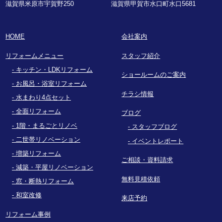
滋賀県米原市宇賀野250
滋賀県甲賀市水口町水口5681
HOME
会社案内
リフォームメニュー
スタッフ紹介
キッチン・LDKリフォーム
ショールームのご案内
お風呂・浴室リフォーム
チラシ情報
水まわり4点セット
全面リフォーム
ブログ
1階・まるごとリノベ
スタッフブログ
二世帯リノベーション
イベントレポート
増築リフォーム
ご相談・資料請求
減築・平屋リノベーション
無料見積依頼
窓・断熱リフォーム
和室改修
来店予約
リフォーム事例