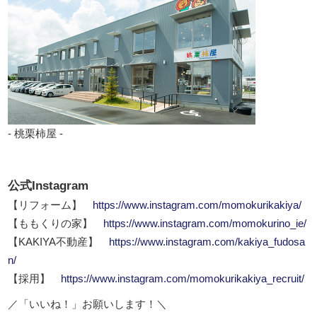
- 桃栗柿屋 -
公式Instagram
【リフォーム】
https://www.instagram.com/momokurikakiya/
【ももくりの家】
https://www.instagram.com/momokurino_ie/
【KAKIYA不動産】
https://www.instagram.com/kakiya_fudosa
n/
【採用】
https://www.instagram.com/momokurikakiya_recruit/
／「いいね！」お願いします！＼