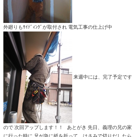
外廻りもｻｲﾃﾞｨﾝｸﾞが取付され
電気工事の仕上げ中
来週中には、完了予定です
ので
次回アップします！！
あとがき
先日、義理の兄の家
に行った時に
兄が急に紙を折って はさみで切りだしたら