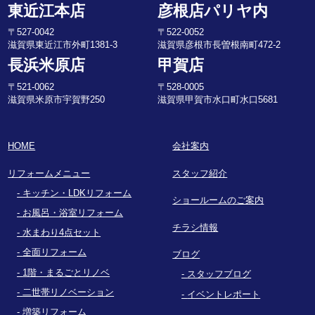
東近江本店
彦根店パリヤ内
〒527-0042
〒522-0052
滋賀県東近江市外町1381-3
滋賀県彦根市長曽根南町472-2
長浜米原店
甲賀店
〒521-0062
〒528-0005
滋賀県米原市宇賀野250
滋賀県甲賀市水口町水口5681
HOME
会社案内
リフォームメニュー
スタッフ紹介
キッチン・LDKリフォーム
ショールームのご案内
お風呂・浴室リフォーム
チラシ情報
水まわり4点セット
全面リフォーム
ブログ
1階・まるごとリノベ
スタッフブログ
二世帯リノベーション
イベントレポート
増築リフォーム