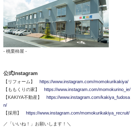
- 桃栗柿屋 -
公式Instagram
【リフォーム】
https://www.instagram.com/momokurikakiya/
【ももくりの家】
https://www.instagram.com/momokurino_ie/
【KAKIYA不動産】
https://www.instagram.com/kakiya_fudosa
n/
【採用】
https://www.instagram.com/momokurikakiya_recruit/
／「いいね！」お願いします！＼