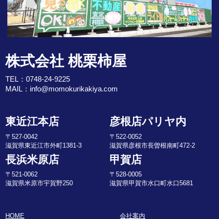
株式会社 桃栗柿屋
TEL：
0748-24-9225
MAIL：
info@momokurikakiya.com
東近江本店
彦根店パリヤ内
〒527-0042
〒522-0052
滋賀県東近江市外町1381-3
滋賀県彦根市長曽根南町472-2
長浜米原店
甲賀店
〒521-0062
〒528-0005
滋賀県米原市宇賀野250
滋賀県甲賀市水口町水口5681
HOME
会社案内