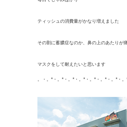
ティッシュの消費量がかなり増えました
その割に蓄膿症なのか、鼻の上のあたりが
マスクをして耐えたいと思います
。・。*・。*・。*・。*・。*・。*・。*・。