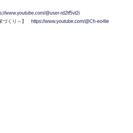
ps://www.youtube.com/@user-rd2tf5vt2i
い家づくり～】
https://www.youtube.com/@Ch-eo4te