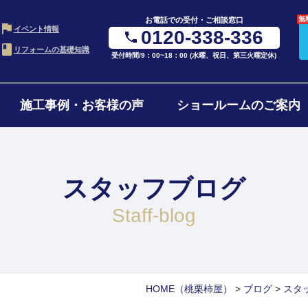
無
お電話での受付・ご相談窓口
イベント情報
0120-338-336
リフォームの基礎知識
受付時間/9：00~18：00 (水曜、祝日、第三火曜定休)
施工事例・お客様の声
ショールームのご案内
・LDK
お風呂・浴室
水ま
の進め方
ローンについて
リフ
ム
リフォーム
4点
スタッフブログ
ョンの費用
リフォームの流れ
よく
ォーム
1階・まるごとリノベ
二世
staff-blog
ォーム
減築・平屋リフォーム
窓・
HOME
（桃栗柿屋）
>
ブログ
>
スタ