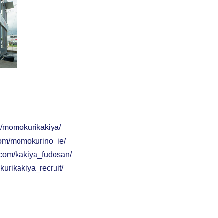
m/momokurikakiya/
com/momokurino_ie/
.com/kakiya_fudosan/
urikakiya_recruit/