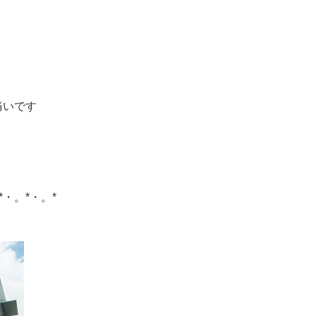
痛いです
*・。*・。*