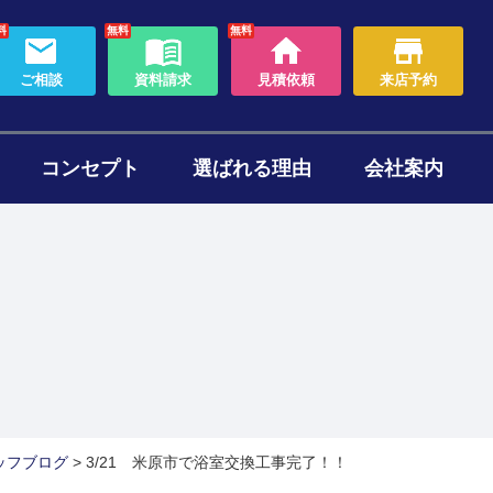
料
無料
無料
ご相談
資料請求
見積依頼
来店予約
コンセプト
選ばれる理由
会社案内
わり
ォームのタイミング
セット
ある質問
帯リノベーション
断熱リフォーム
ッフブログ
>
3/21 米原市で浴室交換工事完了！！