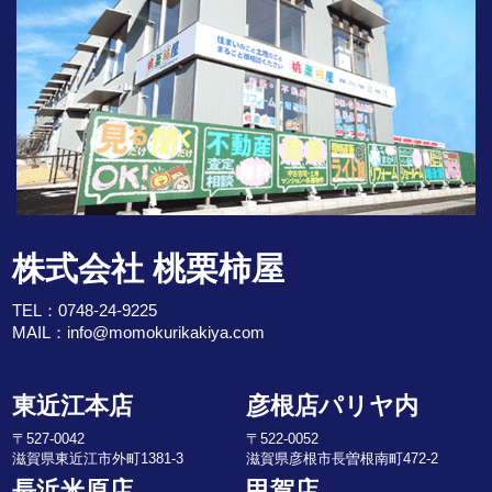
株式会社 桃栗柿屋
TEL：
0748-24-9225
MAIL：
info@momokurikakiya.com
東近江本店
彦根店パリヤ内
〒527-0042
〒522-0052
滋賀県東近江市外町1381-3
滋賀県彦根市長曽根南町472-2
長浜米原店
甲賀店