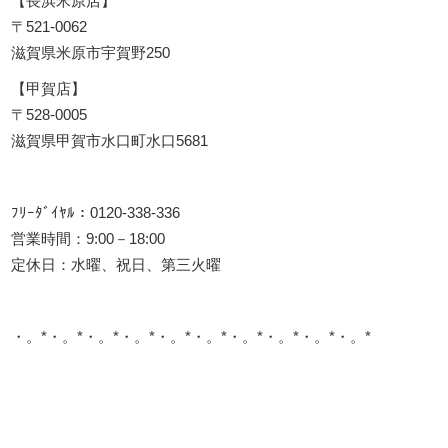
【長浜米原店】
〒521-0062
滋賀県米原市宇賀野250
【甲賀店】
〒528-0005
滋賀県甲賀市水口町水口5681
ﾌﾘｰﾀﾞｲﾔﾙ：0120-338-336
営業時間：9:00－18:00
定休日：水曜、祝日、第三火曜
・。*・。*・。*・。*・。*・。*・。*・。*・。*・。*
このサイトを広める