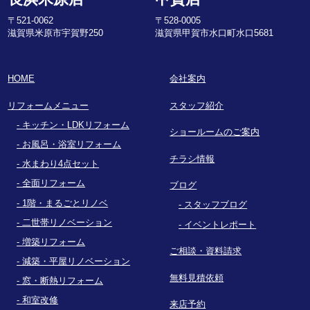
〒521-0062
〒528-0005
滋賀県米原市宇賀野250
滋賀県甲賀市水口町水口5681
HOME
会社案内
リフォームメニュー
スタッフ紹介
キッチン・LDKリフォーム
ショールームのご案内
お風呂・浴室リフォーム
チラシ情報
水まわり4点セット
全面リフォーム
ブログ
1階・まるごとリノベ
スタッフブログ
二世帯リノベーション
イベントレポート
増築リフォーム
ご相談・資料請求
減築・平屋リノベーション
無料見積依頼
窓・断熱リフォーム
和室改修
来店予約