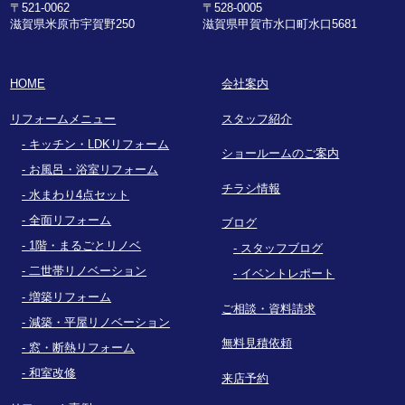
〒521-0062
〒528-0005
滋賀県米原市宇賀野250
滋賀県甲賀市水口町水口5681
HOME
会社案内
リフォームメニュー
スタッフ紹介
キッチン・LDKリフォーム
ショールームのご案内
お風呂・浴室リフォーム
チラシ情報
水まわり4点セット
全面リフォーム
ブログ
1階・まるごとリノベ
スタッフブログ
二世帯リノベーション
イベントレポート
増築リフォーム
ご相談・資料請求
減築・平屋リノベーション
無料見積依頼
窓・断熱リフォーム
和室改修
来店予約