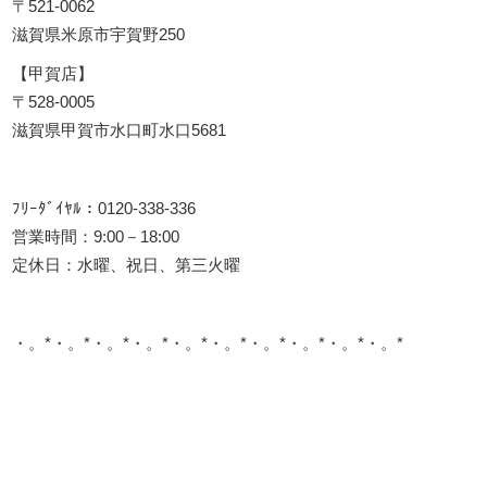
〒521-0062
滋賀県米原市宇賀野250
【甲賀店】
〒528-0005
滋賀県甲賀市水口町水口5681
ﾌﾘｰﾀﾞｲﾔﾙ：0120-338-336
営業時間：9:00－18:00
定休日：水曜、祝日、第三火曜
・。*・。*・。*・。*・。*・。*・。*・。*・。*・。*
このサイトを広める