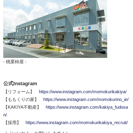
- 桃栗柿屋 -
公式Instagram
【リフォーム】
https://www.instagram.com/momokurikakiya/
【ももくりの家】
https://www.instagram.com/momokurino_ie/
【KAKIYA不動産】
https://www.instagram.com/kakiya_fudosa
n/
【採用】
https://www.instagram.com/momokurikakiya_recruit/