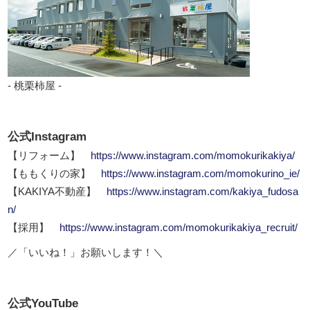
- 桃栗柿屋 -
公式Instagram
【リフォーム】
https://www.instagram.com/momokurikakiya/
【ももくりの家】
https://www.instagram.com/momokurino_ie/
【KAKIYA不動産】
https://www.instagram.com/kakiya_fudosa
n/
【採用】
https://www.instagram.com/momokurikakiya_recruit/
／「いいね！」お願いします！＼
公式YouTube