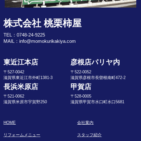
株式会社 桃栗柿屋
TEL：
0748-24-9225
MAIL：
info@momokurikakiya.com
東近江本店
彦根店パリヤ内
〒527-0042
〒522-0052
滋賀県東近江市外町1381-3
滋賀県彦根市長曽根南町472-2
長浜米原店
甲賀店
〒521-0062
〒528-0005
滋賀県米原市宇賀野250
滋賀県甲賀市水口町水口5681
HOME
会社案内
リフォームメニュー
スタッフ紹介