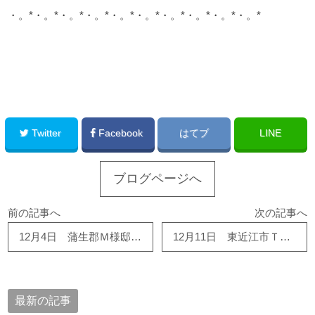
・。*・。*・。*・。*・。*・。*・。*・。*・。*・。*
このサイトを広める
Twitter
Facebook
はてブ
LINE
ブログページへ
前の記事へ
次の記事へ
12月4日 蒲生郡Ｍ様邸 全面リフォーム工事順調に進行しています！！
12月11日 東近江市Ｔ様邸 外壁板金工事着工しました！！
最新の記事