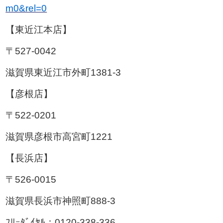
m0&rel=0
【東近江本店】
〒527-0042
滋賀県東近江市外町1381-3
【彦根店】
〒522-0201
滋賀県彦根市高宮町1221
【長浜店】
〒526-0015
滋賀県長浜市神照町888-3
ﾌﾘｰﾀﾞｲﾔﾙ：0120-338-336