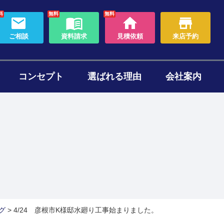
料
無料
無料
ご相談
資料請求
見積依頼
来店予約
コンセプト
選ばれる理由
会社案内
わり
ォームのタイミング
セット
ある質問
帯リノベーション
断熱リフォーム
グ
>
4/24 彦根市K様邸水廻り工事始まりました。