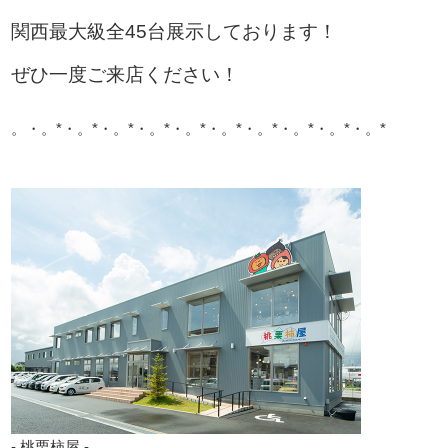
関西最大級全45台展示しております！
ぜひ一度ご来店ください！
。・。*・。*・。*・。*・。*・。*・。*・。*・。*・。*
- 桃栗柿屋 -