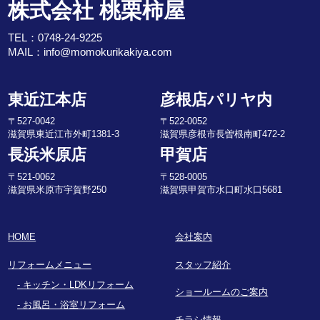
株式会社 桃栗柿屋
TEL：
0748-24-9225
MAIL：
info@momokurikakiya.com
東近江本店
彦根店パリヤ内
〒527-0042
〒522-0052
滋賀県東近江市外町1381-3
滋賀県彦根市長曽根南町472-2
長浜米原店
甲賀店
〒521-0062
〒528-0005
滋賀県米原市宇賀野250
滋賀県甲賀市水口町水口5681
HOME
会社案内
リフォームメニュー
スタッフ紹介
キッチン・LDKリフォーム
ショールームのご案内
お風呂・浴室リフォーム
チラシ情報