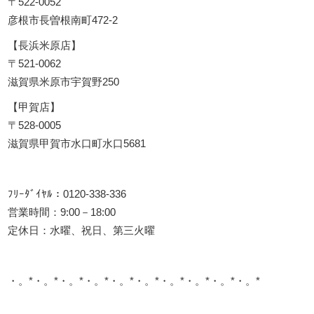
〒522-0052
彦根市長曽根南町472-2
【長浜米原店】
〒521-0062
滋賀県米原市宇賀野250
【甲賀店】
〒528-0005
滋賀県甲賀市水口町水口5681
ﾌﾘｰﾀﾞｲﾔﾙ：0120-338-336
営業時間：9:00－18:00
定休日：水曜、祝日、第三火曜
・。*・。*・。*・。*・。*・。*・。*・。*・。*・。*