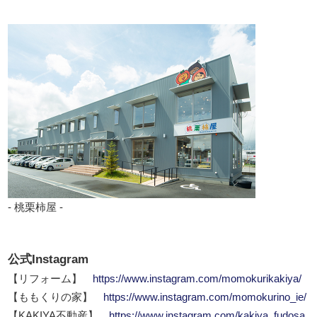
- 桃栗柿屋 -
公式Instagram
【リフォーム】
https://www.instagram.com/momokurikakiya/
【ももくりの家】
https://www.instagram.com/momokurino_ie/
【KAKIYA不動産】
https://www.instagram.com/kakiya_fudosa