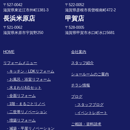
〒527-0042
〒522-0052
滋賀県東近江市外町1381-3
滋賀県彦根市長曽根南町472-2
長浜米原店
甲賀店
〒521-0062
〒528-0005
滋賀県米原市宇賀野250
滋賀県甲賀市水口町水口5681
HOME
会社案内
リフォームメニュー
スタッフ紹介
キッチン・LDKリフォーム
ショールームのご案内
お風呂・浴室リフォーム
チラシ情報
水まわり4点セット
全面リフォーム
ブログ
1階・まるごとリノベ
スタッフブログ
二世帯リノベーション
イベントレポート
増築リフォーム
ご相談・資料請求
減築・平屋リノベーション