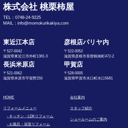
株式会社 桃栗柿屋
TEL：
0748-24-9225
MAIL：
info@momokurikakiya.com
東近江本店
彦根店パリヤ内
〒527-0042
〒522-0052
滋賀県東近江市外町1381-3
滋賀県彦根市長曽根南町472-2
長浜米原店
甲賀店
〒521-0062
〒528-0005
滋賀県米原市宇賀野250
滋賀県甲賀市水口町水口5681
HOME
会社案内
リフォームメニュー
スタッフ紹介
キッチン・LDKリフォーム
ショールームのご案内
お風呂・浴室リフォーム