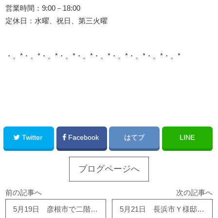
営業時間：9:00－18:00
定休日：水曜、祝日、第三火曜
・。*・。*・。*・。*・。*・。*・。*・。*・。*・。*
このサイトを広める
Twitter
Facebook
はてブ
LINE
ブログページへ
前の記事へ
次の記事へ
5月19日 彦根市で二階改装工事、東近江市で屋根葺き替え工事、完了しました！
5月21日 長浜市Ｙ様邸 クロス貼り替え工事のご依頼いただきました。有難う御座います！！