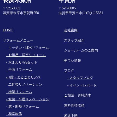
長浜米原店
甲賀店
〒521-0062
〒528-0005
滋賀県米原市宇賀野250
滋賀県甲賀市水口町水口5681
HOME
会社案内
リフォームメニュー
スタッフ紹介
キッチン・LDKリフォーム
ショールームのご案内
お風呂・浴室リフォーム
チラシ情報
水まわり4点セット
全面リフォーム
ブログ
1階・まるごとリノベ
スタッフブログ
二世帯リノベーション
イベントレポート
増築リフォーム
ご相談・資料請求
減築・平屋リノベーション
無料見積依頼
窓・断熱リフォーム
和室改修
来店予約