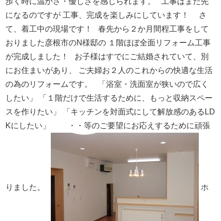
歩く時に温かさ・優しさを感じられます。
工事はまだ先
になるのですが
工事、完成を楽しみにしています！
さ
て、着工中の現場です！
春先から２か月間程工事をして
おりました彦根市のN様邸の
１階ほぼ全面リフォーム工事
が完成しました！
お子様はすでにご結婚されていて、別
にお住まいがあり、
ご夫婦お２人のこれからの快適な生活
の為のリフォームです。
「浴室・洗面室が狭いので広く
したい」
「１階だけで生活するために、もっと収納スペー
スを作りたい」
「キッチンを対面式にして解放感のあるLD
Kにしたい」
・・等のご要望にお応えするために頑張
りました。
ホ