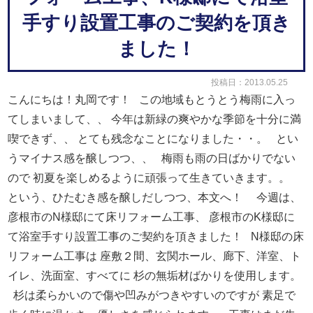
手すり設置工事のご契約を頂き
ました！
投稿日：2013.05.25
こんにちは！丸岡です！
この地域もとうとう梅雨に入っ
てしまいまして、、
今年は新緑の爽やかな季節を十分に満
喫できず、、
とても残念なことになりました・・。
とい
うマイナス感を醸しつつ、、
梅雨も雨の日ばかりでない
ので
初夏を楽しめるように頑張って生きていきます。。
という、
ひたむき感を醸しだしつつ、本文へ！
今週は、
彦根市のN様邸にて床リフォーム工事、
彦根市のK様邸に
て浴室手すり設置工事のご契約を頂きました！
N様邸の床
リフォーム工事は
座敷２間、玄関ホール、廊下、洋室、ト
イレ、洗面室、すべてに
杉の無垢材ばかりを使用します。
杉は柔らかいので傷や凹みがつきやすいのですが
素足で