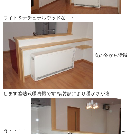
ワイト＆ナチュラルウッドな・・
次の冬から活躍
します蓄熱式暖房機です
輻射熱により暖かさが違
う・・！！
キ