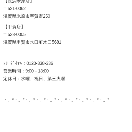
【長浜米原店】
〒521-0062
滋賀県米原市宇賀野250
【甲賀店】
〒528-0005
滋賀県甲賀市水口町水口5681
ﾌﾘｰﾀﾞｲﾔﾙ：0120-338-336
営業時間：9:00－18:00
定休日：水曜、祝日、第三火曜
・。*・。*・。*・。*・。*・。*・。*・。*・。*・。*
このサイトを広める