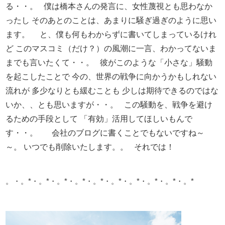
る・・。
僕は橋本さんの発言に、女性蔑視とも思わなか
ったし
そのあとのことは、あまりに騒ぎ過ぎのように思い
ます。
と、僕も何もわからずに書いてしまっているけれ
ど
このマスコミ（だけ？）の風潮に一言、わかってないま
までも言いたくて・・。
彼がこのような「小さな」騒動
を起こしたことで
今の、世界の戦争に向かうかもしれない
流れが
多少なりとも緩むことも
少しは期待できるのではな
いか、、
とも思いますが・・。
この騒動を、
戦争を避け
るための手段として
「有効」活用してほしいもんで
す・・。
会社のブログに書くことでもないですね～
～。
いつでも削除いたします。。
それでは！
。・。*・。*・。*・。*・。*・。*・。*・。*・。*・。*