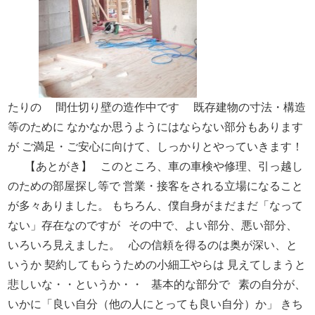
たりの
間仕切り壁の造作中です
既存建物の寸法・構造
等のために
なかなか思うようにはならない部分もあります
が
ご満足・ご安心に向けて、しっかりとやっていきます！
【あとがき】
このところ、車の車検や修理、引っ越し
のための部屋探し等で
営業・接客をされる立場になること
が多々ありました。
もちろん、僕自身がまだまだ「なって
ない」存在なのですが
その中で、よい部分、悪い部分、
いろいろ見えました。
心の信頼を得るのは奥が深い、と
いうか
契約してもらうための小細工やらは
見えてしまうと
悲しいな・・というか・・
基本的な部分で
素の自分が、
いかに「良い自分（他の人にとっても良い自分）か」
きち