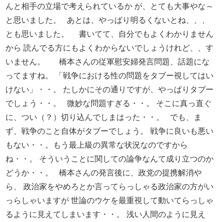
んと相手の立場で考えられているか
が、とても大事やな～
と思いました。
あとは、やっぱり明るくないとね、、、
とも思いました。
書いてて、自分でもよくわかりません
から
読んでる方にもよくわからないでしょうけれど、、す
いません。
橋本さんの従軍慰安婦発言問題、話題にな
ってますね。
「戦争における性の問題をタブー視してはい
けない」・・。
たしかにその通りですが、やっぱりタブー
でしょう・・。
微妙な問題すぎる・・。
そこに真っ直ぐ
に、つい（？）切り込んでしまはった・・。
でも、ま
ず、戦争のこと自体がタブーでしょう。
戦争に良いも悪い
もない・・。もう最上級の異常な状況なのですから
ね・・。
そういうことに関しての論争なんて成り立つのか
どうか・・。
橋本さんの発言後に、政党の提携解消や
ら、
政治家をやめろとか言ってらっしゃる政治家の方がい
っらしゃいますが
世論のウケを最重視して動いてらっしゃ
るように見えてしまいます・・。
浅い人間のように見え