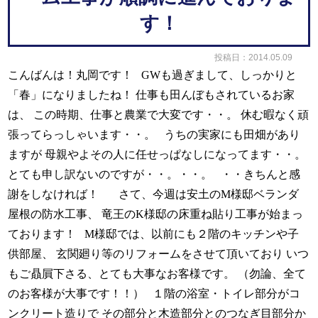
す！
投稿日：2014.05.09
こんばんは！丸岡です！
GW
も過ぎまして、しっかりと
「春」になりましたね！
仕事も田んぼもされているお家
は、
この時期、仕事と農業で大変です・・。
休む暇なく頑
張ってらっしゃいます・・。
うちの実家にも田畑があり
ますが
母親やよその人に任せっぱなしになってます・・。
とても申し訳ないのですが・・。・・。
・・きちんと感
謝をしなければ！
さて、今週は安土の
M
様邸ベランダ
屋根の防水工事、
竜王の
K
様邸の床重ね貼り工事が始まっ
ております！
M
様邸では、以前にも２階のキッチンや子
供部屋、
玄関廻り等のリフォームをさせて頂いており
いつ
もご贔屓下さる、とても大事なお客様です。
（勿論、全て
のお客様が大事です！！）
１階の浴室・トイレ部分がコ
ンクリート造りで
その部分と木造部分とのつなぎ目部分か