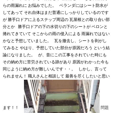
らの雨漏れに
お悩みでした。
ベランダにはシート防水が
してあって
それ自体はまだ普通にしっかりしているのです
が
勝手口ドアに上るステップ周辺の
瓦屋根との取り合い部
分とか
勝手口ドアの下の水切りの下のシートが
ベロンと
捲れてきていて
そこからの雨の侵入による
雨漏れではない
かなと予想していました。
瓦を撤去し、シートを剥がし
てみると
やはり、予想していた部分が原因だろう
という結
論になりました。
が、昔にこの工事をされていた時にも
その納め方に苦労されている跡があり
原因がわかった今も
同じように納め方が難しいんです・・。
しかし、言って
られません！
職人さんと相談して
最善を尽くしたいと思い
ます！！
問題