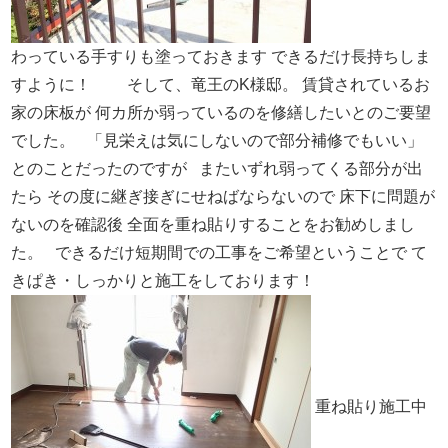
わっている手すりも塗っておきます
できるだけ長持ちしま
すように！
そして、竜王のK様邸。
賃貸されているお
家の床板が
何カ所か弱っているのを修繕したいとのご要望
でした。
「見栄えは気にしないので部分補修でもいい」
とのことだったのですが
またいずれ弱ってくる部分が出
たら
その度に継ぎ接ぎにせねばならないので
床下に問題が
ないのを確認後
全面を重ね貼りすることをお勧めしまし
た。
できるだけ短期間での工事をご希望ということで
て
きぱき・しっかりと施工をしております！
重ね貼り施工中