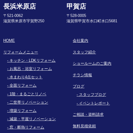
長浜米原店
甲賀店
〒521-0062
〒528-0005
滋賀県米原市宇賀野250
滋賀県甲賀市水口町水口5681
HOME
会社案内
リフォームメニュー
スタッフ紹介
キッチン・LDKリフォーム
ショールームのご案内
お風呂・浴室リフォーム
チラシ情報
水まわり4点セット
全面リフォーム
ブログ
1階・まるごとリノベ
スタッフブログ
二世帯リノベーション
イベントレポート
増築リフォーム
ご相談・資料請求
減築・平屋リノベーション
無料見積依頼
窓・断熱リフォーム