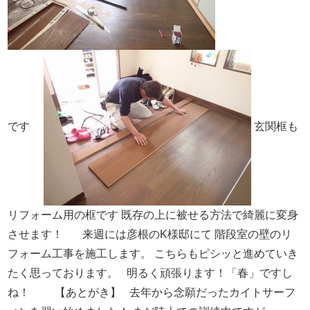
です
玄関框も
リフォーム用の框です
既存の上に被せる方法で綺麗に変身
させます！
来週には彦根のK様邸にて
階段室の壁のリ
フォーム工事を施工します。
こちらもピシッと進めていき
たく思っております。
明るく頑張ります！「春」ですし
ね！
【あとがき】
去年から念願だったカイトサーフ