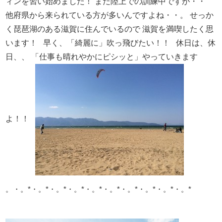
ィンを習い始めました！
まだ陸上での訓練中ですが・・
他府県から来られている方が多いんですよね・・。
せっか
く琵琶湖のある滋賀に住んでいるので
滋賀を満喫したく思
います！
早く、「綺麗に」吹っ飛びたい！！
休日は、休
日、、
「仕事も晴れやかにピシッと」やっていきます
よ！！
。・。*・。*・。*・。*・。*・。*・。*・。*・。*・。*