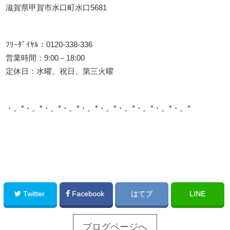
滋賀県甲賀市水口町水口5681
ﾌﾘｰﾀﾞｲﾔﾙ：0120-338-336
営業時間：9:00－18:00
定休日：水曜、祝日、第三火曜
・。*・。*・。*・。*・。*・。*・。*・。*・。*・。*
このサイトを広める
Twitter
Facebook
はてブ
LINE
ブログページへ