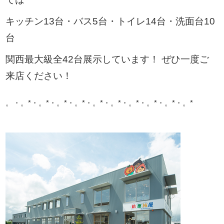
キッチン13台・バス5台・トイレ14台・洗面台10
台
関西最大級全42台展示しています！ ぜひ一度ご
来店ください！
。・。*・。*・。*・。*・。*・。*・。*・。*・。*・。*