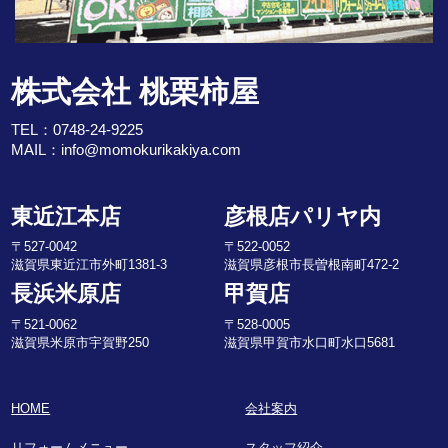
株式会社 桃栗柿屋
TEL：
0748-24-9225
MAIL：
info@momokurikakiya.com
東近江本店
彦根店パリヤ内
〒527-0042
〒522-0052
滋賀県東近江市外町1381-3
滋賀県彦根市長曽根南町472-2
長浜米原店
甲賀店
〒521-0062
〒528-0005
滋賀県米原市宇賀野250
滋賀県甲賀市水口町水口5681
HOME
会社案内
リフォームメニュー
スタッフ紹介