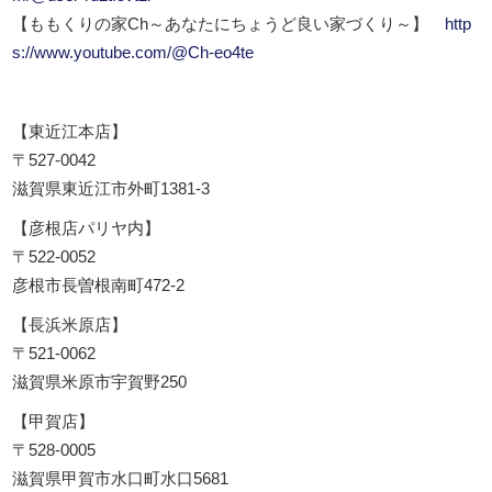
【ももくりの家Ch～あなたにちょうど良い家づくり～】
http
s://www.youtube.com/@Ch-eo4te
【東近江本店】
〒527-0042
滋賀県東近江市外町1381-3
【彦根店パリヤ内】
〒522-0052
彦根市長曽根南町472-2
【長浜米原店】
〒521-0062
滋賀県米原市宇賀野250
【甲賀店】
〒528-0005
滋賀県甲賀市水口町水口5681