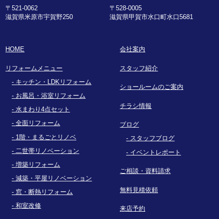
〒521-0062
〒528-0005
滋賀県米原市宇賀野250
滋賀県甲賀市水口町水口5681
HOME
会社案内
リフォームメニュー
スタッフ紹介
キッチン・LDKリフォーム
ショールームのご案内
お風呂・浴室リフォーム
チラシ情報
水まわり4点セット
全面リフォーム
ブログ
1階・まるごとリノベ
スタッフブログ
二世帯リノベーション
イベントレポート
増築リフォーム
ご相談・資料請求
減築・平屋リノベーション
無料見積依頼
窓・断熱リフォーム
和室改修
来店予約