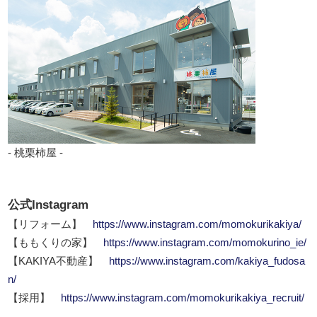
- 桃栗柿屋 -
公式Instagram
【リフォーム】
https://www.instagram.com/momokurikakiya/
【ももくりの家】
https://www.instagram.com/momokurino_ie/
【KAKIYA不動産】
https://www.instagram.com/kakiya_fudosa
n/
【採用】
https://www.instagram.com/momokurikakiya_recruit/