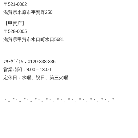
〒521-0062
滋賀県米原市宇賀野250
【甲賀店】
〒528-0005
滋賀県甲賀市水口町水口5681
ﾌﾘｰﾀﾞｲﾔﾙ：0120-338-336
営業時間：9:00－18:00
定休日：水曜、祝日、第三火曜
・。*・。*・。*・。*・。*・。*・。*・。*・。*・。*
このサイトを広める