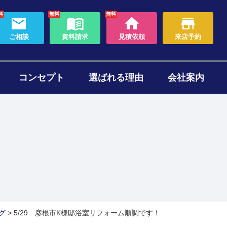
料
無料
無料
ご相談
資料請求
見積依頼
来店予約
コンセプト
選ばれる理由
会社案内
わり
ォームのタイミング
セット
ある質問
帯リノベーション
断熱リフォーム
グ
>
5/29 彦根市K様邸浴室リフォーム順調です！