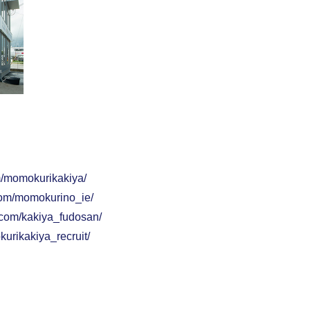
m/momokurikakiya/
com/momokurino_ie/
.com/kakiya_fudosan/
urikakiya_recruit/