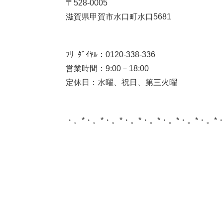
〒528-0005
滋賀県甲賀市水口町水口5681
ﾌﾘｰﾀﾞｲﾔﾙ：0120-338-336
営業時間：9:00－18:00
定休日：水曜、祝日、第三火曜
・。*・。*・。*・。*・。*・。*・。*・。*
このサイトを広める