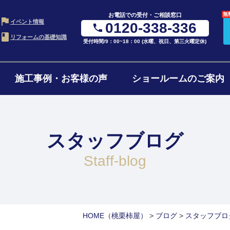
無
お電話での受付・ご相談窓口
イベント情報
0120-338-336
リフォームの基礎知識
受付時間/9：00~18：00 (水曜、祝日、第三火曜定休)
施工事例・お客様の声
ショールームのご案内
・LDK
お風呂・浴室
水ま
の進め方
ローンについて
リフ
ム
リフォーム
4点
スタッフブログ
ョンの費用
リフォームの流れ
よく
ォーム
1階・まるごとリノベ
二世
staff-blog
ォーム
減築・平屋リフォーム
窓・
HOME
（桃栗柿屋）
>
ブログ
>
スタッフブロ