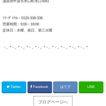
滋賀県甲賀市水口町水口5681
ﾌﾘｰﾀﾞｲﾔﾙ：0120-338-336
営業時間：9:00－18:00
定休日：水曜、祝日、第三火曜
・。*・。*・。*・。*・。*・。*・。*・。*・。*・。*
このサイトを広める
Twitter
Facebook
はてブ
LINE
ブログページへ