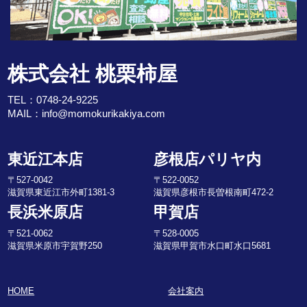
株式会社 桃栗柿屋
TEL：
0748-24-9225
MAIL：
info@momokurikakiya.com
東近江本店
彦根店パリヤ内
〒527-0042
〒522-0052
滋賀県東近江市外町1381-3
滋賀県彦根市長曽根南町472-2
長浜米原店
甲賀店
〒521-0062
〒528-0005
滋賀県米原市宇賀野250
滋賀県甲賀市水口町水口5681
HOME
会社案内