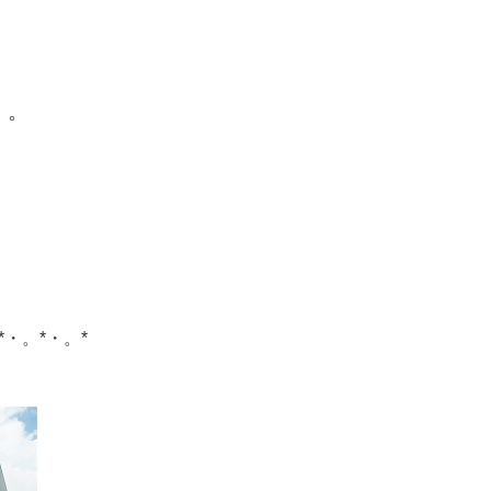
。。
*・。*・。*