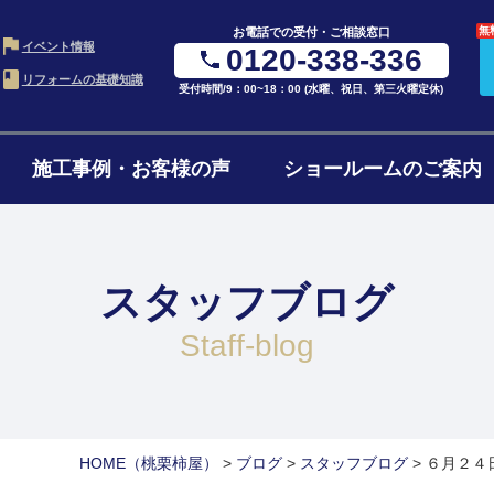
無
お電話での受付・ご相談窓口
イベント情報
0120-338-336
リフォームの基礎知識
受付時間/9：00~18：00 (水曜、祝日、第三火曜定休)
施工事例・お客様の声
ショールームのご案内
・LDK
お風呂・浴室
水ま
の進め方
ローンについて
リフ
ム
リフォーム
4点
スタッフブログ
ョンの費用
リフォームの流れ
よく
ォーム
1階・まるごとリノベ
二世
staff-blog
ォーム
減築・平屋リフォーム
窓・
HOME
（桃栗柿屋）
>
ブログ
>
スタッフブログ
>
６月２４