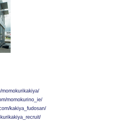
m/momokurikakiya/
com/momokurino_ie/
.com/kakiya_fudosan/
urikakiya_recruit/