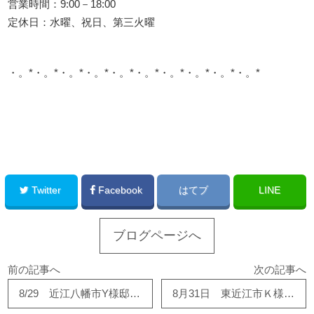
営業時間：9:00－18:00
定休日：水曜、祝日、第三火曜
・。*・。*・。*・。*・。*・。*・。*・。*・。*・。*
このサイトを広める
Twitter
Facebook
はてブ
LINE
ブログページへ
前の記事へ
次の記事へ
8/29 近江八幡市Y様邸 クロス施工完了です！
8月31日 東近江市Ｋ様邸で塗装工事が完了しました！！