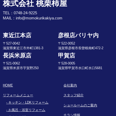
株式会社 桃栗柿屋
TEL：
0748-24-9225
MAIL：
info@momokurikakiya.com
東近江本店
彦根店パリヤ内
〒527-0042
〒522-0052
滋賀県東近江市外町1381-3
滋賀県彦根市長曽根南町472-2
長浜米原店
甲賀店
〒521-0062
〒528-0005
滋賀県米原市宇賀野250
滋賀県甲賀市水口町水口5681
HOME
会社案内
リフォームメニュー
スタッフ紹介
キッチン・LDKリフォーム
ショールームのご案内
お風呂・浴室リフォーム
チラシ情報