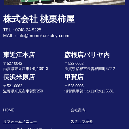
株式会社 桃栗柿屋
TEL：
0748-24-9225
MAIL：
info@momokurikakiya.com
東近江本店
彦根店パリヤ内
〒527-0042
〒522-0052
滋賀県東近江市外町1381-3
滋賀県彦根市長曽根南町472-2
長浜米原店
甲賀店
〒521-0062
〒528-0005
滋賀県米原市宇賀野250
滋賀県甲賀市水口町水口5681
HOME
会社案内
リフォームメニュー
スタッフ紹介