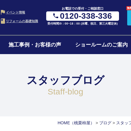
無
お電話での受付・ご相談窓口
イベント情報
0120-338-336
リフォームの基礎知識
受付時間/9：00~18：00 (水曜、祝日、第三火曜定休)
施工事例・お客様の声
ショールームのご案内
・LDK
お風呂・浴室
水ま
の進め方
ローンについて
リフ
ム
リフォーム
4点
スタッフブログ
ョンの費用
リフォームの流れ
よく
ォーム
1階・まるごとリノベ
二世
staff-blog
ォーム
減築・平屋リフォーム
窓・
HOME
（桃栗柿屋）
>
ブログ
>
スタッ