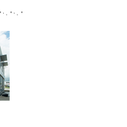
*・。*・。*