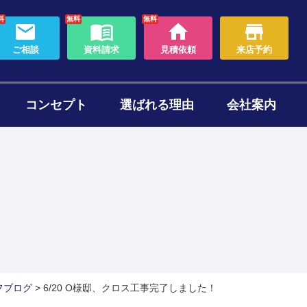
料
無料
無料
ご相談
資料請求
見積依頼
来店予約
コンセプト
選ばれる理由
会社案内
わり
ォームのタイミング
セット
ある質問
帯リノベーション
断熱リフォーム
フブログ
>
6/20 O様邸、クロス工事完了しました！