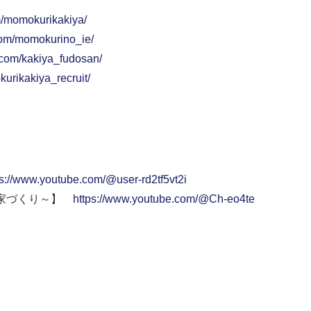
m/momokurikakiya/
com/momokurino_ie/
.com/kakiya_fudosan/
urikakiya_recruit/
ps://www.youtube.com/@user-rd2tf5vt2i
い家づくり～】
https://www.youtube.com/@Ch-eo4te