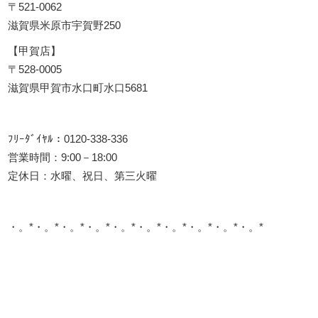
〒521-0062
滋賀県米原市宇賀野250
【甲賀店】
〒528-0005
滋賀県甲賀市水口町水口5681
ﾌﾘｰﾀﾞｲﾔﾙ：0120-338-336
営業時間：9:00－18:00
定休日：水曜、祝日、第三火曜
・。*・。*・。*・。*・。*・。*・。*・。*・。*・。*
このサイトを広める