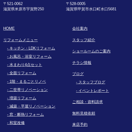
〒521-0062
〒528-0005
滋賀県米原市宇賀野250
滋賀県甲賀市水口町水口5681
HOME
会社案内
リフォームメニュー
スタッフ紹介
キッチン・LDKリフォーム
ショールームのご案内
お風呂・浴室リフォーム
チラシ情報
水まわり4点セット
全面リフォーム
ブログ
1階・まるごとリノベ
スタッフブログ
二世帯リノベーション
イベントレポート
増築リフォーム
ご相談・資料請求
減築・平屋リノベーション
無料見積依頼
窓・断熱リフォーム
和室改修
来店予約