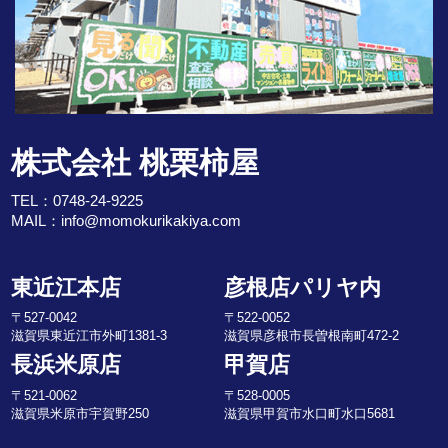
株式会社 桃栗柿屋
TEL：
0748-24-9225
MAIL：
info@momokurikakiya.com
東近江本店
彦根店パリヤ内
〒527-0042
〒522-0052
滋賀県東近江市外町1381-3
滋賀県彦根市長曽根南町472-2
長浜米原店
甲賀店
〒521-0062
〒528-0005
滋賀県米原市宇賀野250
滋賀県甲賀市水口町水口5681