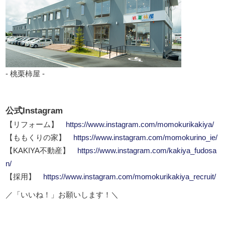
- 桃栗柿屋 -
公式Instagram
【リフォーム】
https://www.instagram.com/momokurikakiya/
【ももくりの家】
https://www.instagram.com/momokurino_ie/
【KAKIYA不動産】
https://www.instagram.com/kakiya_fudosa
n/
【採用】
https://www.instagram.com/momokurikakiya_recruit/
／「いいね！」お願いします！＼