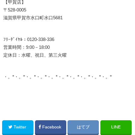
【甲賀店】
〒528-0005
滋賀県甲賀市水口町水口5681
ﾌﾘｰﾀﾞｲﾔﾙ：0120-338-336
営業時間：9:00－18:00
定休日：水曜、祝日、第三火曜
・。*・。*・。*・。*・。*・。*・。*・。*・。*・。*
このサイトを広める
Twitter
Facebook
はてブ
LINE