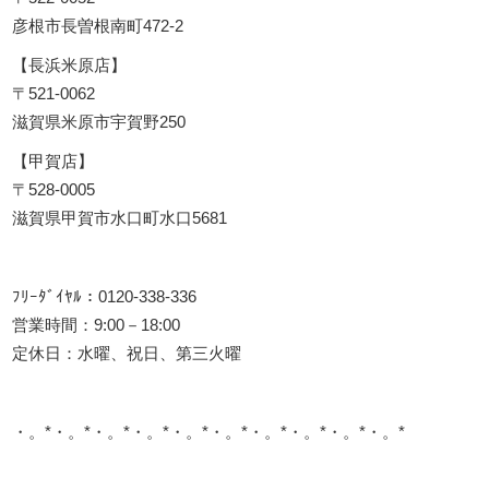
彦根市長曽根南町472-2
【長浜米原店】
〒521-0062
滋賀県米原市宇賀野250
【甲賀店】
〒528-0005
滋賀県甲賀市水口町水口5681
ﾌﾘｰﾀﾞｲﾔﾙ：0120-338-336
営業時間：9:00－18:00
定休日：水曜、祝日、第三火曜
・。*・。*・。*・。*・。*・。*・。*・。*・。*・。*