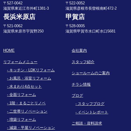
〒527-0042
〒522-0052
滋賀県東近江市外町1381-3
滋賀県彦根市長曽根南町472-2
長浜米原店
甲賀店
〒521-0062
〒528-0005
滋賀県米原市宇賀野250
滋賀県甲賀市水口町水口5681
HOME
会社案内
リフォームメニュー
スタッフ紹介
キッチン・LDKリフォーム
ショールームのご案内
お風呂・浴室リフォーム
チラシ情報
水まわり4点セット
全面リフォーム
ブログ
1階・まるごとリノベ
スタッフブログ
二世帯リノベーション
イベントレポート
増築リフォーム
ご相談・資料請求
減築・平屋リノベーション